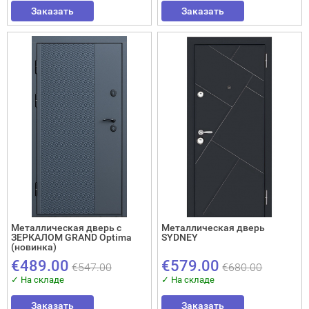
Заказать
Заказать
Interesē
durvis
mājai
durvis
dzīvoklim
Отослать!
Металлическая дверь с
Металлическая дверь
ЗЕРКАЛОМ GRAND Optima
SYDNEY
(новинка)
€489.00
€579.00
€547.00
€680.00
✓ На складе
✓ На складе
Заказать
Заказать