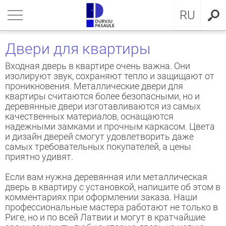
LV
нуться
нуться
нуться
нуться
нуться
нуться
нуться
RU
ЕРИ ДЛЯ КВАРТИРЫ
ЕРИ ДЛЯ КВАРТИРЫ
ЕРИ В ДОМ
евянные входные двери
ЖКОМНАТНЫЕ ДВЕРИ
OCAL
ие положения и условия
Двери для квартиры
ЕРИ В ДОМ
IMA коллекция
аллические двери с МДФ
ия GLASS
стократичная классика
KA
итика конфиденциальности
Входная дверь в квартире очень важна. Они
изолируют звук, сохраняют тепло и защищают от
проникновения. Металлические двери для
ЖКОМНАТНЫЕ ДВЕРИ
аллические входные двери для
аллические входные двери
ия INOX
LE двери
MMERLING
итика Cookies
квартиры считаются более безопасными, но и
артиры
деревянные двери изготавливаются из самых
КЛЮЗИВНЫЕ ОБОИ
RMO 64mm
ия CLASSIC
ДЕРН коллекция
качественных материалов, оснащаются
евянные входные двери для
надежными замками и прочным каркасом. Цвета
артиры
и дизайн дверей смогут удовлетворить даже
НА
евянные входные двери
рия MODERN
SSIC коллекция
самых требовательных покупателей, а цены
приятно удивят.
створчатые двери
IC коллекция
Если вам нужна деревянная или металлическая
дверь в квартиру с установкой, напишите об этом в
ри сложного исполнения
движные двери
комментариях при оформлении заказа. Наши
профессиональные мастера работают не только в
Риге, но и по всей Латвии и могут в кратчайшие
ытые двери