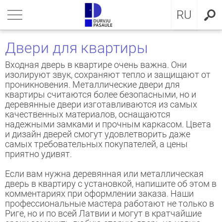
LV
нуться
нуться
нуться
нуться
нуться
нуться
нуться
RU
ЕРИ ДЛЯ КВАРТИРЫ
ЕРИ ДЛЯ КВАРТИРЫ
ЕРИ В ДОМ
евянные входные двери
ЖКОМНАТНЫЕ ДВЕРИ
OCAL
ие положения и условия
Двери для квартиры
ЕРИ В ДОМ
IMA коллекция
аллические двери с МДФ
ия GLASS
стократичная классика
KA
итика конфиденциальности
Входная дверь в квартире очень важна. Они
изолируют звук, сохраняют тепло и защищают от
проникновения. Металлические двери для
ЖКОМНАТНЫЕ ДВЕРИ
аллические входные двери для
аллические входные двери
ия INOX
LE двери
MMERLING
итика Cookies
квартиры считаются более безопасными, но и
артиры
деревянные двери изготавливаются из самых
КЛЮЗИВНЫЕ ОБОИ
RMO 64mm
ия CLASSIC
ДЕРН коллекция
качественных материалов, оснащаются
евянные входные двери для
надежными замками и прочным каркасом. Цвета
артиры
и дизайн дверей смогут удовлетворить даже
НА
евянные входные двери
рия MODERN
SSIC коллекция
самых требовательных покупателей, а цены
приятно удивят.
створчатые двери
IC коллекция
Если вам нужна деревянная или металлическая
дверь в квартиру с установкой, напишите об этом в
ри сложного исполнения
движные двери
комментариях при оформлении заказа. Наши
профессиональные мастера работают не только в
Риге, но и по всей Латвии и могут в кратчайшие
ытые двери