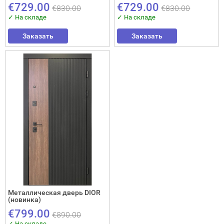
Закрыть!
€729.00
€729.00
€830.00
€830.00
✓ На складе
✓ На складе
Заказать
Заказать
Interesē
durvis
mājai
durvis
dzīvoklim
Отослать!
Металлическая дверь DIOR
(новинка)
€799.00
€890.00
✓ На складе