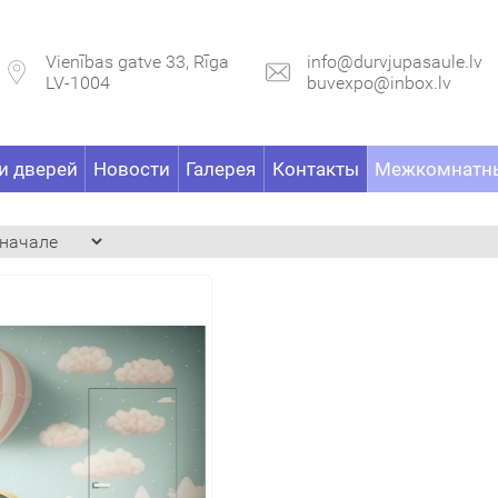
Vienības gatve 33, Rīga
info@durvjupasaule.lv
LV-1004
buvexpo@inbox.lv
и дверей
Новости
Галерея
Контакты
Межкомнатны