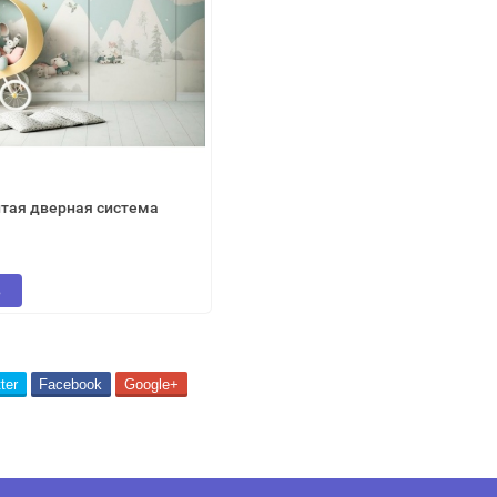
Закрыть!
тая дверная система
ь
ter
Facebook
Google+
Interesē
durvis
mājai
durvis