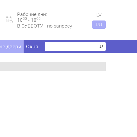
Рабочие дни:
LV
00
00
10
- 18
RU
В СУББОТУ - по запросу
е двери
Окна