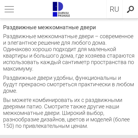
LV
нуться
нуться
нуться
нуться
нуться
нуться
нуться
RU
ЕРИ ДЛЯ КВАРТИРЫ
ЕРИ ДЛЯ КВАРТИРЫ
ЕРИ В ДОМ
евянные входные двери
ЖКОМНАТНЫЕ ДВЕРИ
OCAL
ие положения и условия
Раздвижные межкомнатные двери
Раздвижные межкомнатные двери – современное
ЕРИ В ДОМ
IMA коллекция
аллические двери с МДФ
ия GLASS
стократичная классика
KA
итика конфиденциальности
и элегантное решение для любого дома.
Одинаково хорошо подходит для маленькой
ЖКОМНАТНЫЕ ДВЕРИ
аллические входные двери для
аллические входные двери
ия INOX
LE двери
MMERLING
итика Cookies
квартиры и большого дома, где хозяева стараются
артиры
использовать каждый сантиметр пространства по
максимуму.
КЛЮЗИВНЫЕ ОБОИ
RMO 64mm
ия CLASSIC
ДЕРН коллекция
евянные входные двери для
Раздвижные двери удобны, функциональны и
артиры
будут прекрасно смотреться практически в любом
НА
евянные входные двери
рия MODERN
SSIC коллекция
доме.
Вы можете комбинировать их с раздвижными
створчатые двери
IC коллекция
дверями патио.
Смотрите также другие наши
межкомнатные двери.
Широкий выбор,
ри сложного исполнения
движные двери
разнообразие дизайнов, цветов и моделей (более
150) по привлекательным ценам.
ытые двери