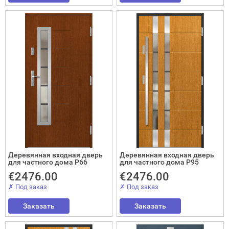
Закрыть!
Деревянная входная дверь
Деревянная входная дверь
для частного дома P66
для частного дома P95
Interesē
€2476.00
€2476.00
durvis
✗ Под заказ
✗ Под заказ
mājai
Заказать
Заказать
durvis
dzīvoklim