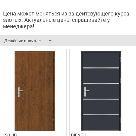
адные двери (дверь-книжка)
Цена может меняться из-за дейтсвующего курса
злотых. Актуальные цены спрашивайте у
менеджера!
ки
SOLID
BIENE 1