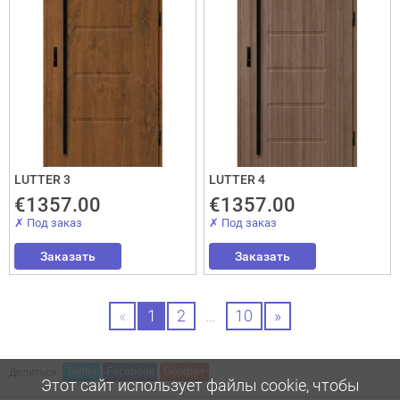
LUTTER 3
LUTTER 4
€1357.00
€1357.00
✗ Под заказ
✗ Под заказ
Заказать
Заказать
«
1
2
…
10
»
Делиться:
Twitter
Facebook
Google+
Этот сайт использует файлы cookie, чтобы