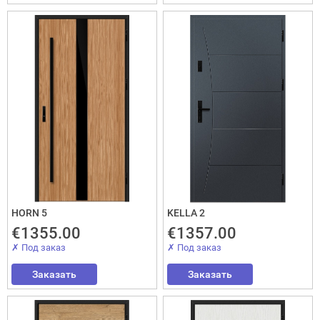
Interesē
durvis
mājai
durvis
dzīvoklim
Отослать!
HORN 5
KELLA 2
€1355.00
€1357.00
✗ Под заказ
✗ Под заказ
Заказать
Заказать