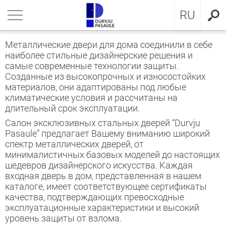
LV
нуться
нуться
нуться
нуться
нуться
нуться
нуться
RU
ЕРИ ДЛЯ КВАРТИРЫ
ЕРИ ДЛЯ КВАРТИРЫ
ЕРИ В ДОМ
евянные входные двери
ЖКОМНАТНЫЕ ДВЕРИ
OCAL
ие положения и условия
Металлические двери для дома соединили в себе
наиболее стильные дизайнерские решения и
ЕРИ В ДОМ
IMA коллекция
аллические двери с МДФ
ия GLASS
стократичная классика
KA
итика конфиденциальности
самые современные технологии защиты.
Созданные из высокопрочных и износостойких
материалов, они адаптированы под любые
ЖКОМНАТНЫЕ ДВЕРИ
аллические входные двери для
аллические входные двери
ия INOX
LE двери
MMERLING
итика Cookies
климатические условия и рассчитаны на
артиры
длительный срок эксплуатации.
КЛЮЗИВНЫЕ ОБОИ
RMO 64mm
ия CLASSIC
ДЕРН коллекция
Салон эксклюзивных стальных дверей “Durvju
евянные входные двери для
Pasaule” предлагает Вашему вниманию широкий
артиры
НА
евянные входные двери
рия MODERN
SSIC коллекция
спектр металлических дверей, от
минималистичных базовых моделей до настоящих
шедевров дизайнерского искусства. Каждая
створчатые двери
IC коллекция
входная дверь в дом, представленная в нашем
каталоге, имеет соответствующее сертификаты
ри сложного исполнения
движные двери
качества, подтверждающих превосходные
эксплуатационные характеристики и высокий
ытые двери
уровень защиты от взлома.