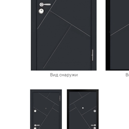
Вид снаружи
В