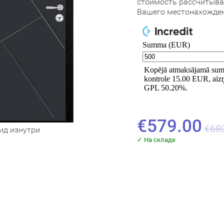
стоимость рассчитыва
Вашего местонахожден
€579.00
€68
ид изнутри
✓ На складе