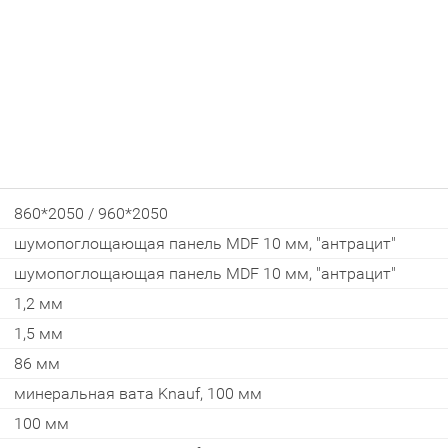
Закрыть!
860*2050 / 960*2050
шумопоглощающая панель MDF 10 мм, "антрацит"
шумопоглощающая панель MDF 10 мм, "антрацит"
1,2 мм
1,5 мм
Interesē
86 мм
durvis
mājai
минеральная вата Knauf, 100 мм
100 мм
durvis
dzīvoklim