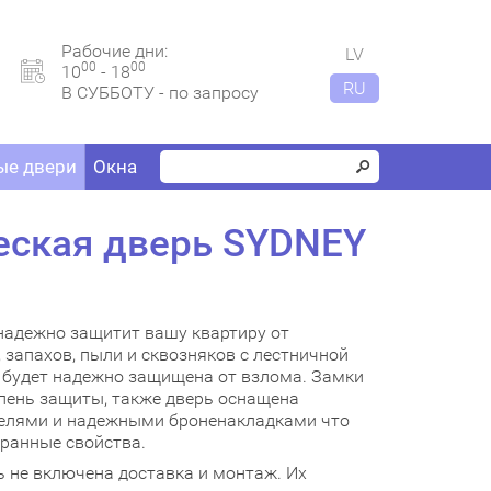
Рабочие дни:
LV
00
00
10
- 18
RU
В СУББОТУ - по запросу
е двери
Окна
еская дверь SYDNEY
надежно защитит вашу квартиру от
запахов, пыли и сквозняков с лестничной
а будет надежно защищена от взлома. Замки
ень защиты, также дверь оснащена
елями и надежными броненакладками что
хранные свойства.
 не включена доставка и монтаж. Их