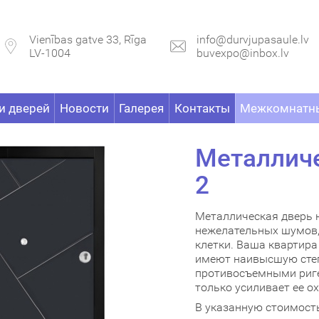
Vienības gatve 33, Rīga
info@durvjupasaule.lv
LV-1004
buvexpo@inbox.lv
и дверей
Новости
Галерея
Контакты
Межкомнатны
Металлич
2
Металлическая дверь 
нежелательных шумов, 
клетки. Ваша квартир
имеют наивысшую степ
противосъемными риг
только усиливает ее о
В указанную стоимость