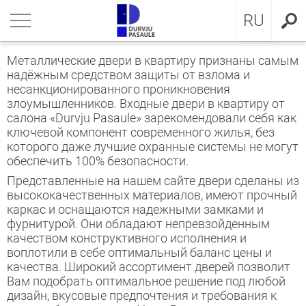
LV
нуться
нуться
нуться
нуться
нуться
нуться
нуться
RU
ЕРИ ДЛЯ КВАРТИРЫ
ЕРИ ДЛЯ КВАРТИРЫ
ЕРИ В ДОМ
евянные входные двери
ЖКОМНАТНЫЕ ДВЕРИ
OCAL
ие положения и условия
Металлические двери в квартиру признаны самым
надёжным средством защиты от взлома и
ЕРИ В ДОМ
IMA коллекция
аллические двери с МДФ
ия GLASS
стократичная классика
KA
итика конфиденциальности
несанкционированного проникновения
злоумышленников. Входные двери в квартиру от
салона «Durvju Pasaule» зарекомендовали себя как
ЖКОМНАТНЫЕ ДВЕРИ
аллические входные двери для
аллические входные двери
ия INOX
LE двери
MMERLING
итика Cookies
ключевой компонент современного жилья, без
артиры
которого даже лучшие охранные системы не могут
КЛЮЗИВНЫЕ ОБОИ
RMO 64mm
ия CLASSIC
ДЕРН коллекция
обеспечить 100% безопасности.
евянные входные двери для
Представленные на нашем сайте двери сделаны из
артиры
НА
евянные входные двери
рия MODERN
SSIC коллекция
высококачественных материалов, имеют прочный
каркас и оснащаются надежными замками и
фурнитурой. Они обладают непревзойденным
створчатые двери
IC коллекция
качеством конструктивного исполнения и
воплотили в себе оптимальный баланс цены и
ри сложного исполнения
движные двери
качества. Широкий ассортимент дверей позволит
Вам подобрать оптимальное решение под любой
ытые двери
дизайн, вкусовые предпочтения и требования к