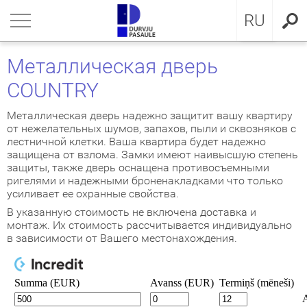
LV
нуться
нуться
нуться
нуться
нуться
нуться
нуться
RU
ЕРИ ДЛЯ КВАРТИРЫ
ЕРИ ДЛЯ КВАРТИРЫ
ЕРИ В ДОМ
евянные входные двери
ЖКОМНАТНЫЕ ДВЕРИ
OCAL
ие положения и условия
Металлическая дверь
COUNTRY
ЕРИ В ДОМ
IMA коллекция
аллические двери с МДФ
ия GLASS
стократичная классика
KA
итика конфиденциальности
Металлическая дверь надежно защитит вашу квартиру
ЖКОМНАТНЫЕ ДВЕРИ
аллические входные двери для
аллические входные двери
ия INOX
LE двери
MMERLING
итика Cookies
от нежелательных шумов, запахов, пыли и сквозняков с
артиры
лестничной клетки. Ваша квартира будет надежно
защищена от взлома. Замки имеют наивысшую степень
КЛЮЗИВНЫЕ ОБОИ
RMO 64mm
ия CLASSIC
ДЕРН коллекция
защиты, также дверь оснащена противосъемными
евянные входные двери для
ригелями и надежными броненакладками что только
артиры
НА
евянные входные двери
рия MODERN
SSIC коллекция
усиливает ее охранные свойства.
В указанную стоимость не включена доставка и
монтаж. Их стоимость рассчитывается индивидуально
створчатые двери
IC коллекция
в зависимости от Вашего местонахождения.
ри сложного исполнения
движные двери
ытые двери