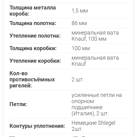
Толщина металла
Interesē
1,5 мм
короба:
durvis
mājai
Толщина полотна:
86 мм
durvis
минеральная вата
Утепление полотна:
dzīvoklim
Knauf, 100 мм
Толщина коробки:
100 мм
минеральная вата
Утепление коробки:
Knauf
Отослать!
Кол-во
противосъёмных
2 шт.
ригелей:
усиленные петли на
опорном
Петли:
подшипнике
(Италия), 2 шт.
Немецкие Shlegel
Контуры уплотнения:
2шт.