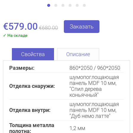
€579.00
Заказать
€680.00
✓ На складе
Свойства
Описание
Размеры:
860*2050 / 960*2050
шумопоглощающая
панель MDF 10 мм,
Отделка снаружи:
Закрыть!
"Спил дерева
коньячный"
шумопоглощающая
Отделка внутри:
панель MDF 10 мм,
"Дуб немо латте"
Толщина металла
1,2 мм
полотна: