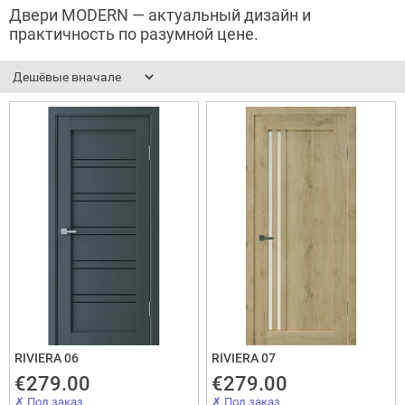
Двери MODERN — актуальный дизайн и
адные двери (дверь-книжка)
практичность по разумной цене.
ки
RIVIERA 06
RIVIERA 07
€279.00
€279.00
✗ Под заказ
✗ Под заказ