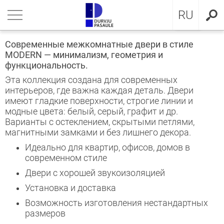
LV
нуться
нуться
нуться
нуться
нуться
нуться
нуться
RU
ЕРИ ДЛЯ КВАРТИРЫ
ЕРИ ДЛЯ КВАРТИРЫ
ЕРИ В ДОМ
евянные входные двери
ЖКОМНАТНЫЕ ДВЕРИ
OCAL
ие положения и условия
Современные межкомнатные двери в стиле
MODERN — минимализм, геометрия и
ЕРИ В ДОМ
IMA коллекция
аллические двери с МДФ
ия GLASS
стократичная классика
KA
итика конфиденциальности
функциональность.
Эта коллекция создана для современных
ЖКОМНАТНЫЕ ДВЕРИ
аллические входные двери для
аллические входные двери
ия INOX
LE двери
MMERLING
итика Cookies
интерьеров, где важна каждая деталь. Двери
артиры
имеют гладкие поверхности, строгие линии и
модные цвета: белый, серый, графит и др.
КЛЮЗИВНЫЕ ОБОИ
RMO 64mm
ия CLASSIC
ДЕРН коллекция
Варианты с остеклением, скрытыми петлями,
евянные входные двери для
магнитными замками и без лишнего декора.
артиры
НА
евянные входные двери
рия MODERN
SSIC коллекция
Идеально для квартир, офисов, домов в
современном стиле
створчатые двери
IC коллекция
Двери с хорошей звукоизоляцией
Установка и доставка
ри сложного исполнения
движные двери
Возможность изготовления нестандартных
размеров
ытые двери