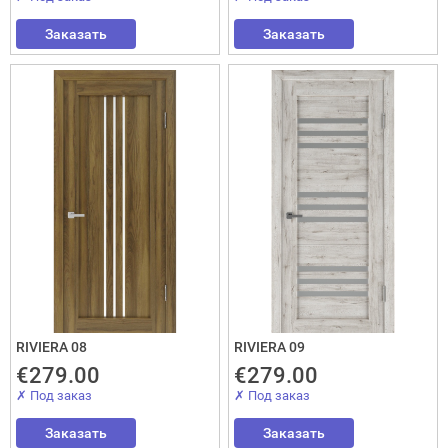
Заказать
Заказать
Закрыть!
RIVIERA 08
RIVIERA 09
Interesē
€279.00
€279.00
durvis
✗ Под заказ
✗ Под заказ
mājai
Заказать
Заказать
durvis