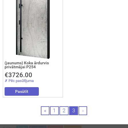
(jaunums) Koka ārdurvis
privātmājai P254
€3726.00
✗ Pēc pasūtījuma
Pasūtīt
«
1
2
3
»