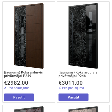
Aizvērt!
(jaunums) Koka ārdurvis
(jaunums) Koka ārdurvis
privātmājai P249
privātmājai P246
€2982.00
€3011.00
Interesē
durvis
✗ Pēc pasūtījuma
✗ Pēc pasūtījuma
mājai
Pasūtīt
Pasūtīt
durvis
dzīvoklim