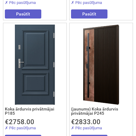
✗ Pēc pasūtījuma
✗ Pēc pasūtījuma
okāmās durvis (durvis-grāmatiņa)
Pasūtīt
Pasūtīt
turi
Koka ārdurvis privātmājai
(jaunums) Koka ārdurvis
P185
privātmājai P245
€2758.00
€2833.00
✗ Pēc pasūtījuma
✗ Pēc pasūtījuma