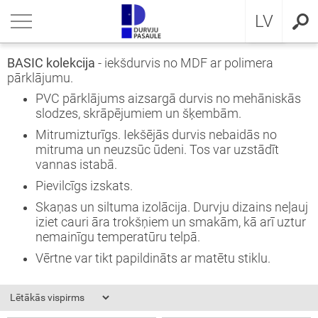
RU
riezties
riezties
riezties
riezties
riezties
riezties
riezties
LV
VIS DZĪVOKLIM
VIS DZĪVOKLIM
VIS PRIVĀTMĀJAI
a ārdurvis
ŠDURVIS
OCAL
eikumi un nosacījumi
BASIC kolekcija
- iekšdurvis no MDF ar polimera
pārklājumu.
VIS PRIVĀTMĀJAI
IMA kolekcija
āla ārdurvis ar MDF
ija GLASS
stokrātiskā klasika
KA
idencialitātes politika
PVC pārklājums aizsargā durvis no mehāniskās
slodzes, skrāpējumiem un šķembām.
ŠDURVIS
āla durvis dzīvoklim
āla ārdurvis
ija INOX
LE UN STANDARD durvis
MMERLING
datņu politika
Mitrumizturīgs.
Iekšējās durvis nebaidās no
mitruma un neuzsūc ūdeni.
Tos var uzstādīt
KLUZĪVAS TAPETES
a ārdurvis dzīvoklim
RMO 64mm
ija CLASSIC
ERN kolekcija
vannas istabā.
Pievilcīgs izskats.
I
a ārdurvis
ija MODERN
SSIC kolekcija
Skaņas un siltuma izolācija.
Durvju dizains neļauj
iziet cauri āra trokšņiem un smakām, kā arī uztur
viru durvis
IC kolekcija
nemainīgu temperatūru telpā.
Vērtne var tikt papildināts ar matētu stiklu.
ežģīta izpildījuma durvis
amas durvis
ptās durvis