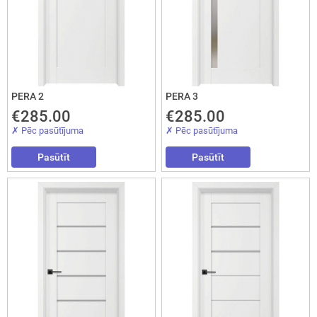
durvis
mājai
durvis
dzīvoklim
PERA 2
PERA 3
€285.00
€285.00
Nosūtīt!
✗ Pēc pasūtījuma
✗ Pēc pasūtījuma
Pasūtīt
Pasūtīt