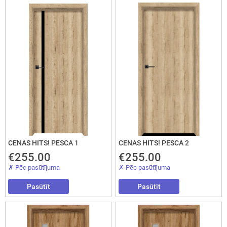
okāmās durvis (durvis-grāmatiņa)
turi
CENAS HITS! PESCA 1
CENAS HITS! PESCA 2
€255.00
€255.00
✗ Pēc pasūtījuma
✗ Pēc pasūtījuma
Pasūtīt
Pasūtīt