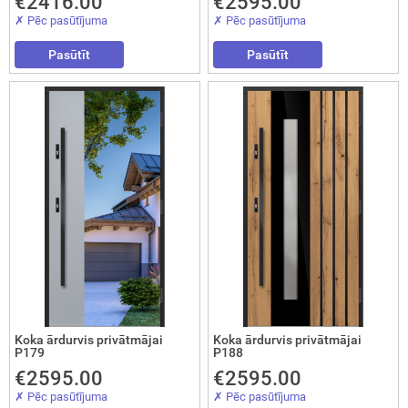
€2416.00
€2595.00
✗ Pēc pasūtījuma
✗ Pēc pasūtījuma
okāmās durvis (durvis-grāmatiņa)
Pasūtīt
Pasūtīt
turi
Koka ārdurvis privātmājai
Koka ārdurvis privātmājai
P179
P188
€2595.00
€2595.00
✗ Pēc pasūtījuma
✗ Pēc pasūtījuma