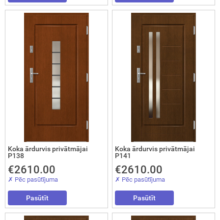
Aizvērt!
Koka ārdurvis privātmājai
Koka ārdurvis privātmājai
P138
P141
Interesē
€2610.00
€2610.00
durvis
✗ Pēc pasūtījuma
✗ Pēc pasūtījuma
mājai
Pasūtīt
Pasūtīt
durvis
dzīvoklim