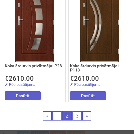
Koka ārdurvis privātmājai P28
Koka ārdurvis privātmājai
P118
€2610.00
€2610.00
✗ Pēc pasūtījuma
✗ Pēc pasūtījuma
Pasūtīt
Pasūtīt
«
1
2
3
»