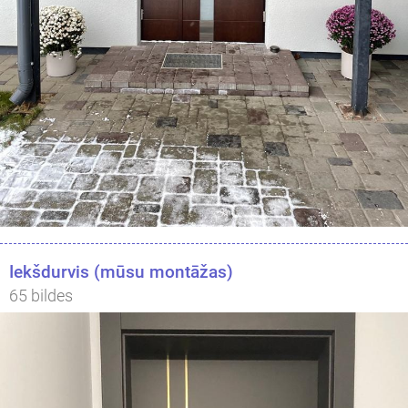
Iekšdurvis (mūsu montāžas)
65 bildes