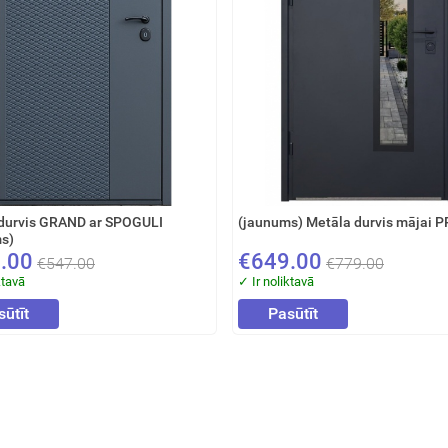
Aizvērt!
durvis GRAND ar SPOGULI
(jaunums) Metāla durvis mājai 
s)
.00
€649.00
€547.00
€779.00
ktavā
✓ Ir noliktavā
sūtīt
Pasūtīt
Interesē
durvis
mājai