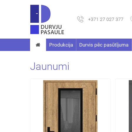
+371 27 027 377
Produkcija
Durvis pēc pasūtījuma
Jaunumi