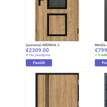
(jaunums) ARENDAL 2
Metāla 
€2309.00
€799
✗ Pēc pasūtījuma
✓ Ir noli
Pasūtīt
Pa