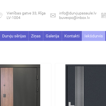
Vienības gatve 33, Rīga
info@durvjupasaule.lv
LV-1004
buvexpo@inbox.lv
Durvju sērijas
Ziņas
Galerija
Kontakti
Iekšdurvis