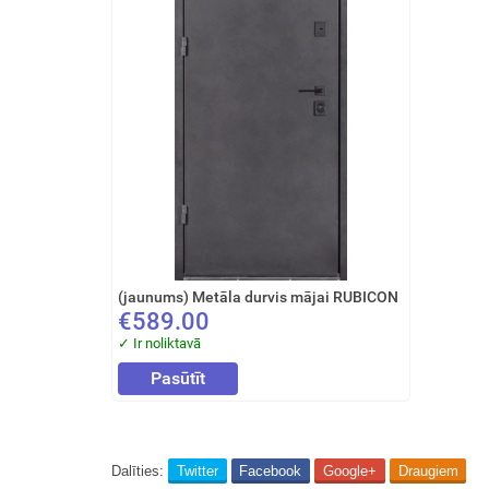
(jaunums) Metāla durvis mājai RUBICON
€589.00
✓ Ir noliktavā
Pasūtīt
Dalīties:
Twitter
Facebook
Google+
Draugiem