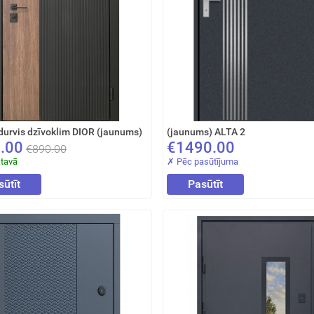
durvis dzīvoklim DIOR (jaunums)
(jaunums) ALTA 2
.00
€1490.00
€890.00
ktavā
✗ Pēc pasūtījuma
sūtīt
Pasūtīt