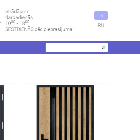
Strādājam:
LV
darbadienās
00
00
10
- 18
RU
SESTDIENĀS pēc pieprasījuma!