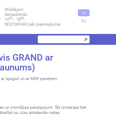
Strādājam:
LV
darbadienās
00
00
10
- 18
RU
SESTDIENĀS pēc pieprasījuma!
vis GRAND ar
jaunums)
 ar spoguli un ar MDF paneļiem.
des un montāžas pakalpojumi. Šīs izmaksas tiek
atkarībā no Jūsu atrašanās vietas.