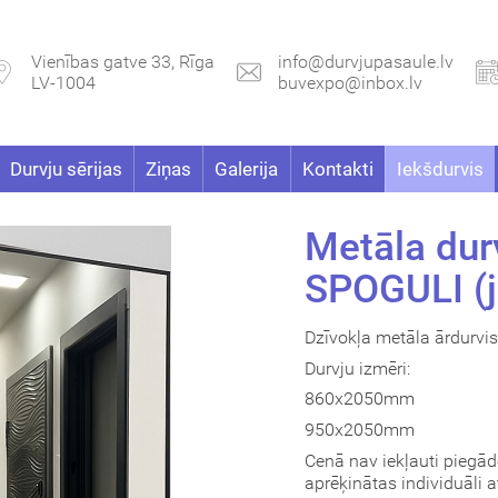
Vienības gatve 33, Rīga
info@durvjupasaule.lv
LV-1004
buvexpo@inbox.lv
Durvju sērijas
Ziņas
Galerija
Kontakti
Iekšdurvis
Metāla dur
SPOGULI (
Dzīvokļa metāla ārdurvis
Durvju izmēri:
860x2050mm
950x2050mm
Cenā nav iekļauti piegā
aprēķinātas individuāli 