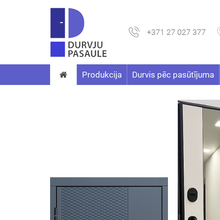
+371 27 027 377
Produkcija
Durvis pēc pasūtījuma