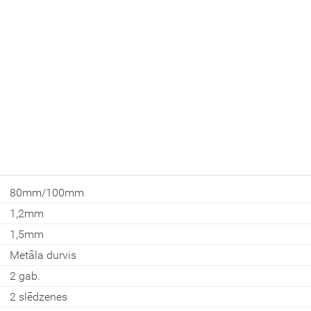
Aizvērt!
Interesē
80mm/100mm
durvis
mājai
1,2mm
durvis
1,5mm
dzīvoklim
Metāla durvis
2 gab.
2 slēdzenes