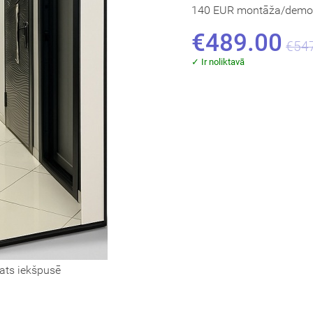
140 EUR montāža/demon
€489.00
€54
✓ Ir noliktavā
ats iekšpusē