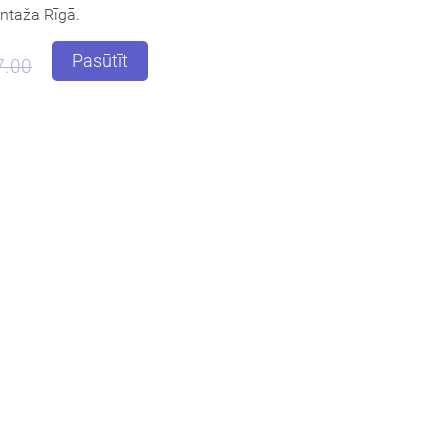
taža Rīgā.
Pasūtīt
7.00