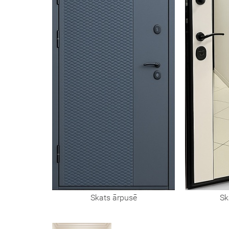
Skats ārpusē
Sk