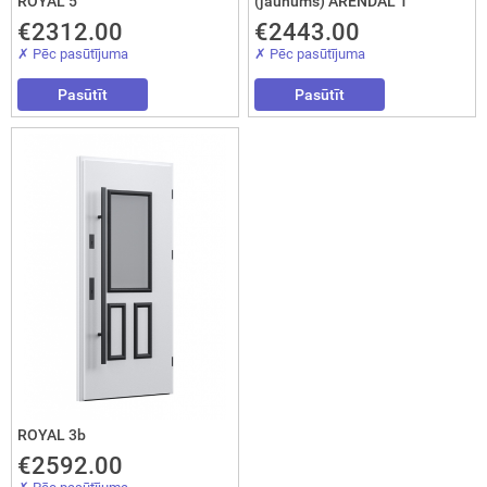
ROYAL 5
(jaunums) ARENDAL 1
€2312.00
€2443.00
✗ Pēc pasūtījuma
✗ Pēc pasūtījuma
Pasūtīt
Pasūtīt
ROYAL 3b
€2592.00