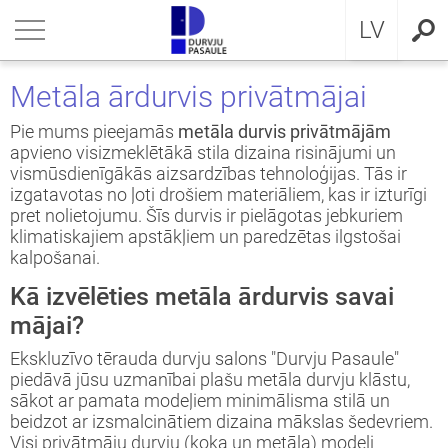
RU
riezties
riezties
riezties
riezties
riezties
riezties
riezties
LV
VIS DZĪVOKLIM
VIS DZĪVOKLIM
VIS PRIVĀTMĀJAI
a ārdurvis
ŠDURVIS
OCAL
eikumi un nosacījumi
Metāla ārdurvis privātmājai
VIS PRIVĀTMĀJAI
IMA kolekcija
āla ārdurvis ar MDF
ija GLASS
stokrātiskā klasika
KA
idencialitātes politika
Pie mums pieejamās
metāla durvis privātmājām
apvieno visizmeklētākā stila dizaina risinājumi un
vismūsdienīgākās aizsardzības tehnoloģijas. Tās ir
ŠDURVIS
āla durvis dzīvoklim
āla ārdurvis
ija INOX
LE UN STANDARD durvis
MMERLING
datņu politika
izgatavotas no ļoti drošiem materiāliem, kas ir izturīgi
pret nolietojumu. Šīs durvis ir pielāgotas jebkuriem
KLUZĪVAS TAPETES
a ārdurvis dzīvoklim
RMO 64mm
ija CLASSIC
ERN kolekcija
klimatiskajiem apstākļiem un paredzētas ilgstošai
kalpošanai.
I
a ārdurvis
ija MODERN
SSIC kolekcija
Kā izvēlēties metāla ārdurvis savai
mājai?
viru durvis
IC kolekcija
Ekskluzīvo tērauda durvju salons "Durvju Pasaule"
piedāvā jūsu uzmanībai plašu metāla durvju klāstu,
ežģīta izpildījuma durvis
amas durvis
sākot ar pamata modeļiem minimālisma stilā un
beidzot ar izsmalcinātiem dizaina mākslas šedevriem.
ptās durvis
Visi privātmāju durvju (koka un metāla) modeļi