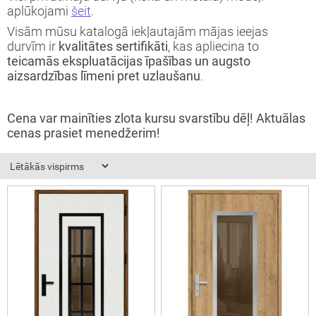
aplūkojami
šeit
.
okāmās durvis (durvis-grāmatiņa)
Visām mūsu katalogā iekļautajām mājas ieejas
durvīm ir
kvalitātes sertifikāti
, kas apliecina to
turi
teicamās ekspluatācijas īpašības un augsto
aizsardzības līmeni pret uzlaušanu
.
Cena var mainīties zlota kursu svarstību dēļ! Aktuālas
cenas prasiet menedžerim!