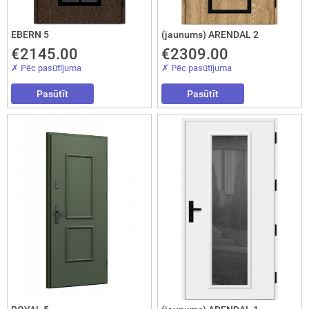
Aizvērt!
EBERN 5
(jaunums) ARENDAL 2
€2145.00
€2309.00
✗ Pēc pasūtījuma
✗ Pēc pasūtījuma
Pasūtīt
Pasūtīt
Interesē
durvis
mājai
durvis
dzīvoklim
Nosūtīt!