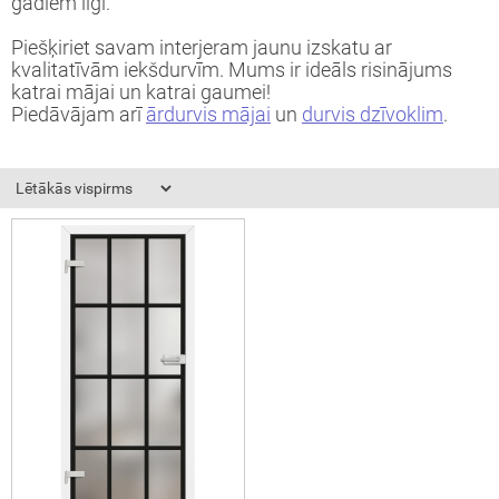
gadiem ilgi.
okāmās durvis (durvis-grāmatiņa)
Piešķiriet savam interjeram jaunu izskatu ar
kvalitatīvām iekšdurvīm. Mums ir ideāls risinājums
katrai mājai un katrai gaumei!
turi
Piedāvājam arī
ārdurvis mājai
un
durvis dzīvoklim
.
Aizvērt!