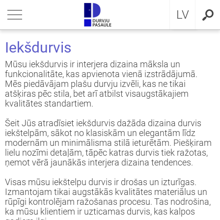
RU
riezties
riezties
riezties
riezties
riezties
riezties
riezties
LV
VIS DZĪVOKLIM
VIS DZĪVOKLIM
VIS PRIVĀTMĀJAI
a ārdurvis
ŠDURVIS
OCAL
eikumi un nosacījumi
Iekšdurvis
VIS PRIVĀTMĀJAI
IMA kolekcija
āla ārdurvis ar MDF
ija GLASS
stokrātiskā klasika
KA
idencialitātes politika
Mūsu iekšdurvis ir interjera dizaina māksla un
funkcionalitāte, kas apvienota vienā izstrādājumā.
Mēs piedāvājam plašu durvju izvēli, kas ne tikai
ŠDURVIS
āla durvis dzīvoklim
āla ārdurvis
ija INOX
LE UN STANDARD durvis
MMERLING
datņu politika
atšķiras pēc stila, bet arī atbilst visaugstākajiem
kvalitātes standartiem.
KLUZĪVAS TAPETES
a ārdurvis dzīvoklim
RMO 64mm
ija CLASSIC
ERN kolekcija
Šeit Jūs atradīsiet iekšdurvis dažāda dizaina durvis
iekštelpām, sākot no klasiskām un elegantām līdz
I
a ārdurvis
ija MODERN
SSIC kolekcija
modernām un minimālisma stilā ieturētām. Piešķiram
lielu nozīmi detaļām, tāpēc katras durvis tiek ražotas,
viru durvis
IC kolekcija
ņemot vērā jaunākās interjera dizaina tendences.
Visas mūsu iekštelpu durvis ir drošas un izturīgas.
ežģīta izpildījuma durvis
amas durvis
Izmantojam tikai augstākās kvalitātes materiālus un
rūpīgi kontrolējam ražošanas procesu. Tas nodrošina,
ka mūsu klientiem ir uzticamas durvis, kas kalpos
ptās durvis