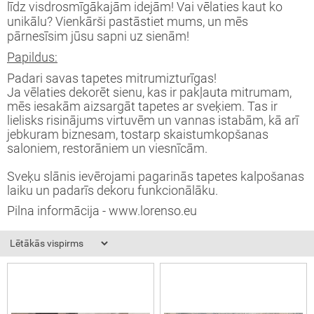
līdz visdrosmīgākajām idejām! Vai vēlaties kaut ko
unikālu? Vienkārši pastāstiet mums, un mēs
okāmās durvis (durvis-grāmatiņa)
pārnesīsim jūsu sapni uz sienām!
Papildus:
turi
Padari savas tapetes mitrumizturīgas!
Ja vēlaties dekorēt sienu, kas ir pakļauta mitrumam,
mēs iesakām aizsargāt tapetes ar sveķiem. Tas ir
lielisks risinājums virtuvēm un vannas istabām, kā arī
jebkuram biznesam, tostarp skaistumkopšanas
saloniem, restorāniem un viesnīcām.
Sveķu slānis ievērojami pagarinās tapetes kalpošanas
laiku un padarīs dekoru funkcionālāku.
Pilna informācija - www.lorenso.eu