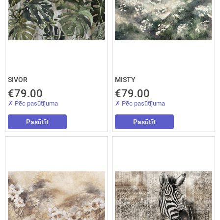
Interesē
durvis
mājai
durvis
dzīvoklim
SIVOR
MISTY
€79.00
€79.00
✗ Pēc pasūtījuma
✗ Pēc pasūtījuma
Nosūtīt!
Pasūtīt
Pasūtīt