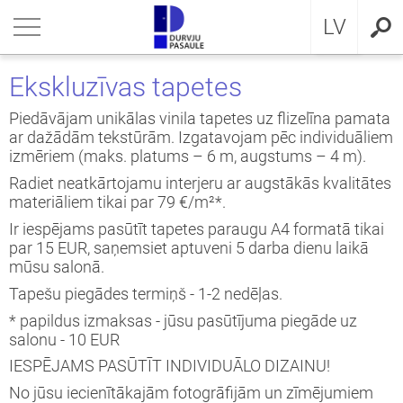
RU
riezties
riezties
riezties
riezties
riezties
riezties
riezties
LV
VIS DZĪVOKLIM
VIS DZĪVOKLIM
VIS PRIVĀTMĀJAI
a ārdurvis
ŠDURVIS
OCAL
eikumi un nosacījumi
Ekskluzīvas tapetes
VIS PRIVĀTMĀJAI
IMA kolekcija
āla ārdurvis ar MDF
ija GLASS
stokrātiskā klasika
KA
idencialitātes politika
Piedāvājam unikālas vinila tapetes uz flizelīna pamata
ar dažādām tekstūrām. Izgatavojam pēc individuāliem
izmēriem (maks. platums – 6 m, augstums – 4 m).
ŠDURVIS
āla durvis dzīvoklim
āla ārdurvis
ija INOX
LE UN STANDARD durvis
MMERLING
datņu politika
Radiet neatkārtojamu interjeru ar augstākās kvalitātes
materiāliem tikai par 79 €/m²*.
KLUZĪVAS TAPETES
a ārdurvis dzīvoklim
RMO 64mm
ija CLASSIC
ERN kolekcija
Ir iespējams pasūtīt tapetes paraugu A4 formatā tikai
par 15 EUR, saņemsiet aptuveni 5 darba dienu laikā
I
a ārdurvis
ija MODERN
SSIC kolekcija
mūsu salonā.
Tapešu piegādes termiņš - 1-2 nedēļas.
viru durvis
IC kolekcija
* papildus izmaksas - jūsu pasūtījuma piegāde uz
salonu - 10 EUR
ežģīta izpildījuma durvis
amas durvis
IESPĒJAMS PASŪTĪT INDIVIDUĀLO DIZAINU!
ptās durvis
No jūsu iecienītākajām fotogrāfijām un zīmējumiem