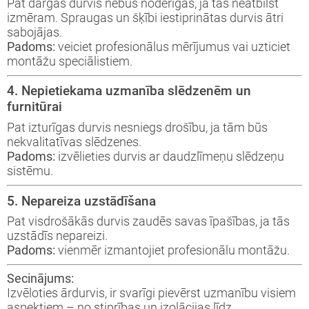
Pat dārgas durvis nebūs noderīgas, ja tās neatbilst
durvis
dzīvoklim
izmēram. Spraugas un šķībi iestiprinātas durvis ātri
sabojājas.
Padoms:
veiciet profesionālus mērījumus vai uzticiet
montāžu speciālistiem.
Nosūtīt!
4. Nepietiekama uzmanība slēdzenēm un
furnitūrai
Pat izturīgas durvis nesniegs drošību, ja tām būs
nekvalitatīvas slēdzenes.
Padoms:
izvēlieties durvis ar daudzlīmeņu slēdzeņu
sistēmu.
5. Nepareiza uzstādīšana
Pat visdrošākās durvis zaudēs savas īpašības, ja tās
uzstādīs nepareizi.
Padoms:
vienmēr izmantojiet profesionālu montāžu.
Secinājums:
Izvēloties ārdurvis, ir svarīgi pievērst uzmanību visiem
aspektiem – no stiprības un izolācijas līdz