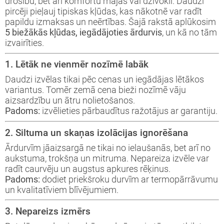
drošību, bet arī komfortu mājās vai dzīvoklī. Daudzi
pircēji pieļauj tipiskas kļūdas, kas nākotnē var radīt
papildu izmaksas un neērtības. Šajā rakstā aplūkosim
5 biežākās kļūdas, iegādājoties ārdurvis
, un kā no tām
izvairīties.
1. Lētāk ne vienmēr nozīmē labāk
Daudzi izvēlas tikai pēc cenas un iegādājas lētākos
variantus. Tomēr zemā cena bieži nozīmē vāju
Aizvērt!
aizsardzību un ātru nolietošanos.
Padoms:
izvēlieties pārbaudītus ražotājus ar garantiju.
2. Siltuma un skaņas izolācijas ignorēšana
Ārdurvīm jāaizsargā ne tikai no ielaušanās, bet arī no
aukstuma, trokšņa un mitruma. Nepareiza izvēle var
radīt caurvēju un augstus apkures rēķinus.
Padoms:
dodiet priekšroku durvīm ar termopārrāvumu
Interesē
un kvalitatīviem blīvējumiem.
durvis
mājai
3. Nepareizs izmērs