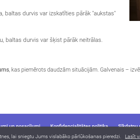
 baltas durvis var izskatīties pārāk "aukstas"
Interesē
durvis
, baltas durvis var šķist pārāk neitrālas.
mājai
durvis
dzīvoklim
jums
, kas piemērots daudzām situācijām. Galvenais – izvē
Nosūtīt!
umi un nosacījumi
Konfidencialitātes politika
Sīkdatņu p
tnes, lai sniegtu Jums vislabāko pārlūkošanas pieredzi.
Lasīt v