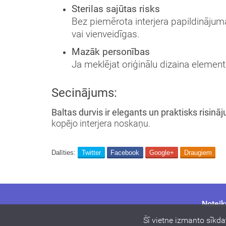
Sterilas sajūtas risks
Bez piemērota interjera papildinājuma,
vai vienveidīgas.
Mazāk personības
Ja meklējat oriģinālu dizaina elementu
Secinājums:
Baltas durvis ir elegants un praktisks risinā
kopējo interjera noskaņu.
Dalīties:
Twitter
Facebook
Google+
Draugiem
Noteik
Šī vietne izmanto sīkda