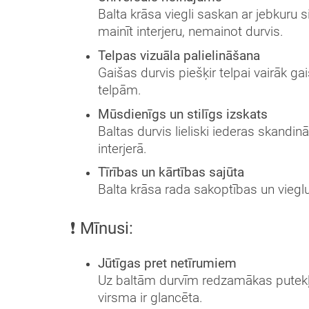
Balta krāsa viegli saskan ar jebkuru si
mainīt interjeru, nemainot durvis.
Telpas vizuāla palielināšana
Gaišas durvis piešķir telpai vairāk
telpām.
Mūsdienīgs un stilīgs izskats
Baltas durvis lieliski iederas skandi
interjerā.
Tīrības un kārtības sajūta
Balta krāsa rada sakoptības un viegl
❗ Mīnusi:
Jūtīgas pret netīrumiem
Uz baltām durvīm redzamākas putekļi,
virsma ir glancēta.