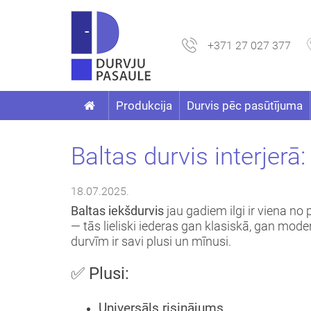
+371 27 027 377
Produkcija
Durvis pēc pasūtījuma
Baltas durvis interjerā
18.07.2025.
Baltas iekšdurvis
jau gadiem ilgi ir viena no 
— tās lieliski iederas gan klasiskā, gan moder
durvīm ir savi plusi un mīnusi.
✅ Plusi:
Universāls risinājums