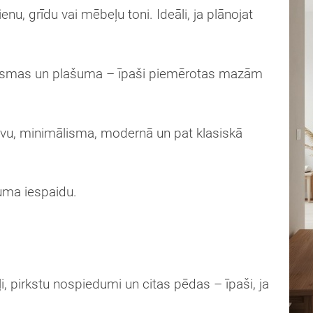
enu, grīdu vai mēbeļu toni. Ideāli, ja plānojat
 gaismas un plašuma – īpaši piemērotas mazām
nāvu, minimālisma, modernā un pat klasiskā
uma iespaidu.
Aizvērt!
 pirkstu nospiedumi un citas pēdas – īpaši, ja