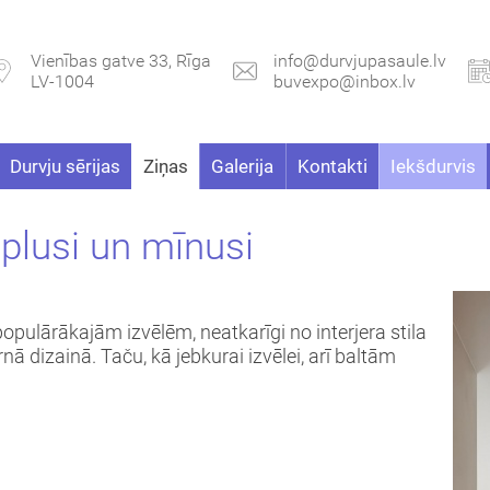
Vienības gatve 33, Rīga
info@durvjupasaule.lv
LV-1004
buvexpo@inbox.lv
Durvju sērijas
Ziņas
Galerija
Kontakti
Iekšdurvis
: plusi un mīnusi
populārākajām izvēlēm, neatkarīgi no interjera stila
nā dizainā. Taču, kā jebkurai izvēlei, arī baltām