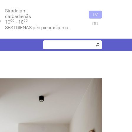
Strādājam:
LV
darbadienās
00
00
10
- 18
RU
SESTDIENĀS pēc pieprasījuma!