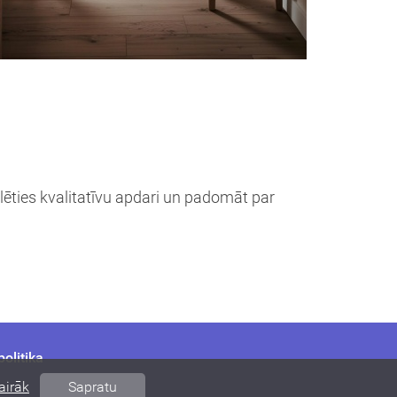
lēties kvalitatīvu apdari un padomāt par
olitika
airāk
Sapratu