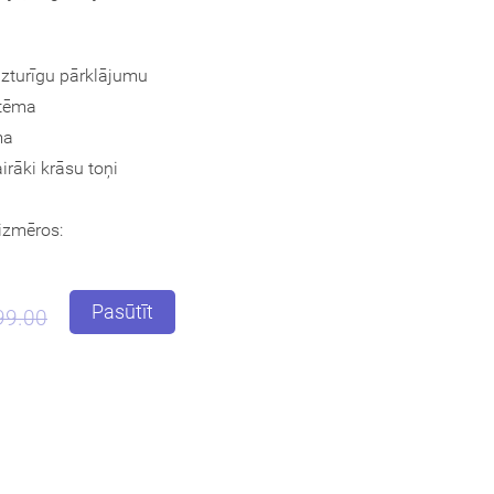
zturīgu pārklājumu
stēma
ēma
irāki krāsu toņi
izmēros:
Pasūtīt
99.00