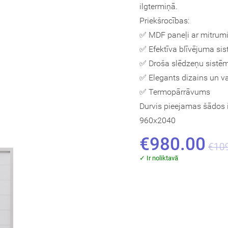
ilgtermiņā.
Priekšrocības:
✅ MDF paneļi ar mitrumi
✅ Efektīva blīvējuma si
✅ Droša slēdzeņu sist
✅ Elegants dizains un va
✅ Termopārrāvums
Durvis pieejamas šādos 
960x2040
€980.00
€10
✓ Ir noliktavā