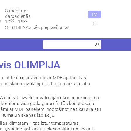
Strādājam:
LV
darbadienās
00
00
10
- 18
RU
SESTDIENĀS pēc pieprasījuma!
vis OLIMPIJA
jai at termopārrāvumu, ar MDF apdari, kas
a un skaņas izolāciju. Uzticama aizsardzība
 ir ideāla izvēle privātmājām, kur nepieciešama
 komforts visa gada garumā. Tās konstrukcija
rāmi ar MDF paneļiem, nodrošinot ne tikai skaistu
siltuma un skaņas izolāciju.
vijas klimatam – tās iztur temperatūras
ēju, saglabājot savu funkcionalitāti un izskatu