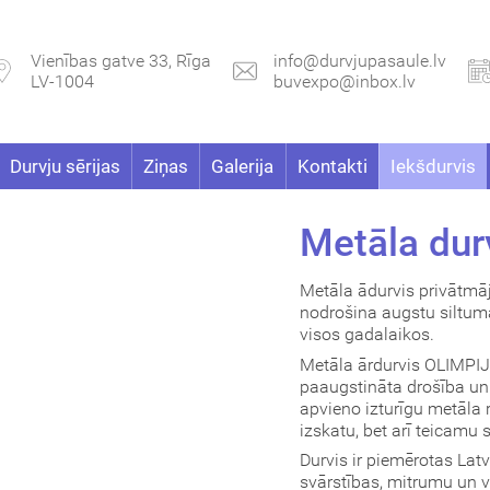
Vienības gatve 33, Rīga
info@durvjupasaule.lv
LV-1004
buvexpo@inbox.lv
Durvju sērijas
Ziņas
Galerija
Kontakti
Iekšdurvis
Metāla dur
Metāla ādurvis privātmā
nodrošina augstu siltum
visos gadalaikos.
Metāla ārdurvis OLIMPIJA
paaugstināta drošība un
apvieno izturīgu metāla 
izskatu, bet arī teicamu 
Durvis ir piemērotas Lat
svārstības, mitrumu un v