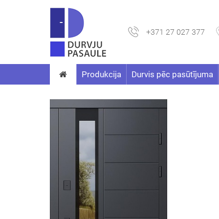
+371 27 027 377
Produkcija
Durvis pēc pasūtījuma