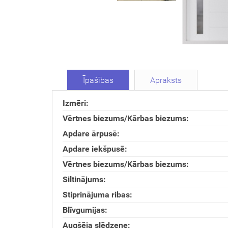
Īpašības
Apraksts
Izmēri:
Vērtnes biezums/Kārbas biezums:
Apdare ārpusē:
Apdare iekšpusē:
Vērtnes biezums/Kārbas biezums:
Siltinājums:
Stiprinājuma ribas:
Blīvgumijas:
Augšēja slēdzene: