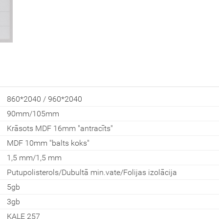
Aizvērt!
860*2040 / 960*2040
90mm/105mm
Krāsots MDF 16mm "antracīts"
Interesē
MDF 10mm "balts koks"
durvis
mājai
1,5 mm/1,5 mm
Putupolisterols/Dubultā min.vate/Folijas izolācija
durvis
dzīvoklim
5gb
3gb
KALE 257