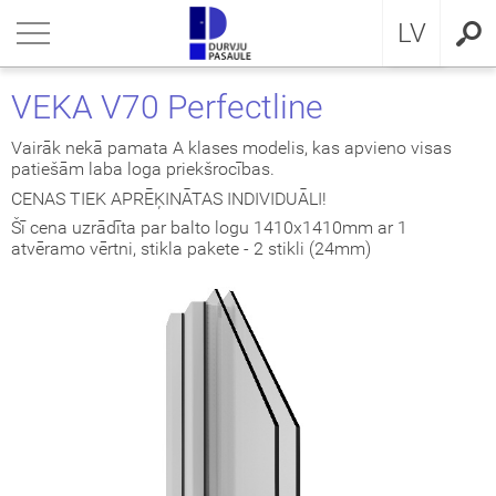
RU
riezties
riezties
riezties
riezties
riezties
riezties
riezties
LV
VIS DZĪVOKLIM
VIS DZĪVOKLIM
VIS PRIVĀTMĀJAI
a ārdurvis
ŠDURVIS
OCAL
eikumi un nosacījumi
VEKA V70 Perfectline
VIS PRIVĀTMĀJAI
IMA kolekcija
āla ārdurvis ar MDF
ija GLASS
stokrātiskā klasika
KA
idencialitātes politika
Vairāk nekā pamata A klases modelis, kas apvieno visas
patiešām laba loga priekšrocības.
ŠDURVIS
āla durvis dzīvoklim
āla ārdurvis
ija INOX
LE UN STANDARD durvis
MMERLING
datņu politika
CENAS TIEK APRĒĶINĀTAS INDIVIDUĀLI!
Šī cena uzrādīta par balto logu 1410x1410mm ar 1
atvēramo vērtni, stikla pakete - 2 stikli (24mm)
KLUZĪVAS TAPETES
a ārdurvis dzīvoklim
RMO 64mm
ija CLASSIC
ERN kolekcija
I
a ārdurvis
ija MODERN
SSIC kolekcija
viru durvis
IC kolekcija
ežģīta izpildījuma durvis
amas durvis
ptās durvis