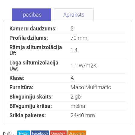
Īpašības
Apraksts
Kameru daudzums:
5
Interesē
Profila dziļums:
70
mm
durvis
Rāmja siltumizolācija
mājai
1,4
Uf:
durvis
Loga siltumizolācija
dzīvoklim
1,1
W/m2K
Uw:
Klase:
A
Furnitūra:
Maco Multimatic
Nosūtīt!
Blīvgumiju skaits:
2
gb
Blīvgumiju krāsa:
melna
Stikla paketes:
24-40
mm
Dalīties:
Twitter
Facebook
Google+
Draugiem