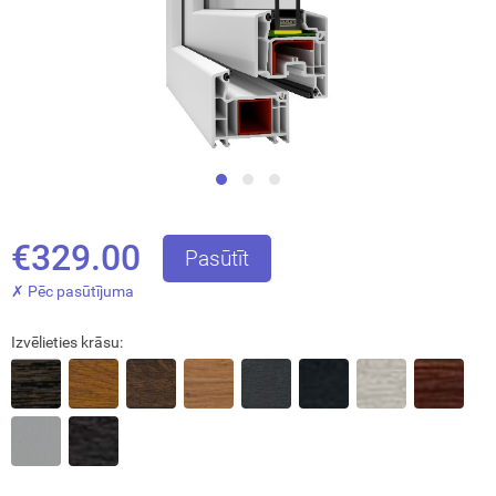
okāmās durvis (durvis-grāmatiņa)
turi
€329.00
Pasūtīt
✗ Pēc pasūtījuma
Izvēlieties krāsu:
Aizvērt!