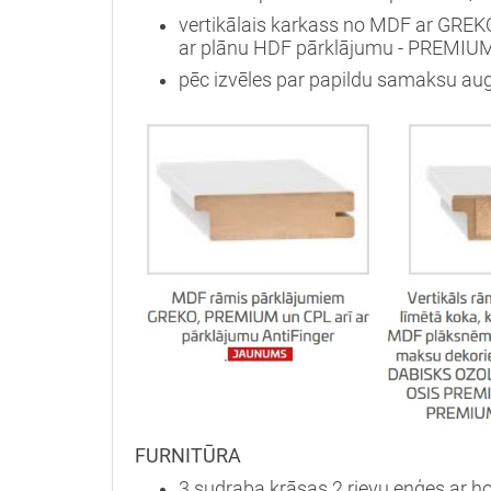
vertikālais karkass no MDF ar GREK
ar plānu HDF pārklājumu - PREMIUM
pēc izvēles par papildu samaksu aug
FURNITŪRA
3 sudraba krāsas 2 rievu eņģes ar ho