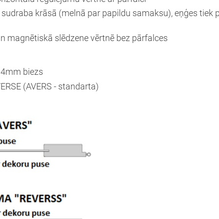
s sudraba krāsā (melnā par papildu samaksu), eņģes tiek 
i un magnētiskā slēdzene vērtnē bez pārfalces
Nosūtīt!
ls 4mm biezs
VERSE (AVERS - standarta)