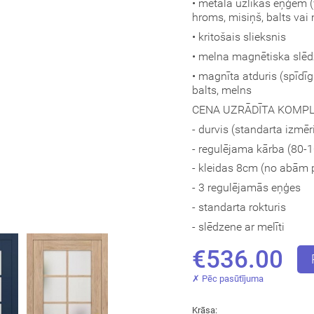
• metāla uzlikas eņģēm (vē
hroms, misiņš, balts vai
• kritošais slieksnis
• melna magnētiska slēd
• magnīta atduris (spīdī
balts, melns
CENA UZRĀDĪTA KOMP
- durvis (standarta izmēr
- regulējama kārba (80
- kleidas 8cm (no abām
- 3 regulējamās eņģes
- standarta rokturis
- slēdzene ar melīti
€536.00
✗ Pēc pasūtījuma
Krāsa: