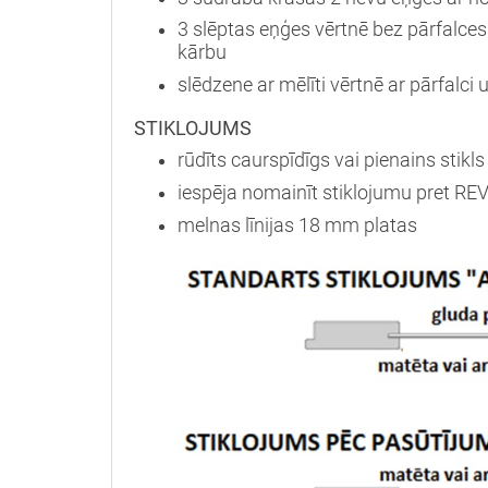
3 slēptas eņģes vērtnē bez pārfalce
kārbu
slēdzene ar mēlīti vērtnē ar pārfalc
STIKLOJUMS
rūdīts caurspīdīgs vai pienains stik
iespēja nomainīt stiklojumu pret RE
melnas līnijas 18 mm platas