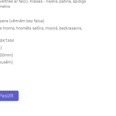
rtnēs ar falci). Krāsas - niķelis, patina, spīdīgs
 melns
zene (vērtnēm bez falca)
gs hroms, hromēts satīns, misiņš, bezkrasains,
LEKTAM:
i)
-100mm)
 pusēm)
Pasūtīt