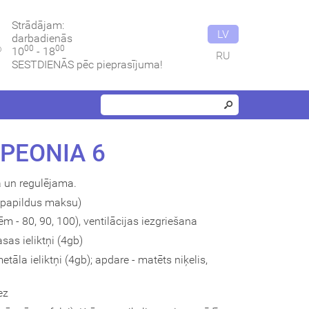
Strādājam:
LV
darbadienās
00
00
10
- 18
RU
SESTDIENĀS pēc pieprasījuma!
PEONIA 6
ta un regulējama.
papildus maksu)
nēm - 80, 90, 100), ventilācijas iezgriešana
sas ieliktņi (4gb)
tāla ieliktņi (4gb); apdare - matēts niķelis,
ez