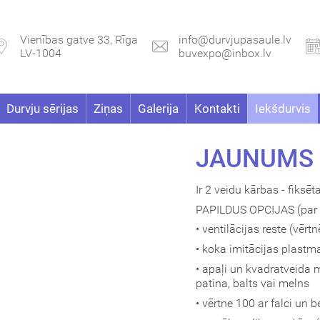
Vienības gatve 33, Rīga
info@durvjupasaule.lv
LV-1004
buvexpo@inbox.lv
Durvju sērijas
Ziņas
Galerija
Kontakti
Iekšdurvis
JAUNUMS 
Ir 2 veidu kārbas - fiksē
PAPILDUS OPCIJAS (par 
• ventilācijas reste (vērt
• koka imitācijas plastma
• apaļi un kvadratveida me
patina, balts vai melns
• vērtne 100 ar falci un b