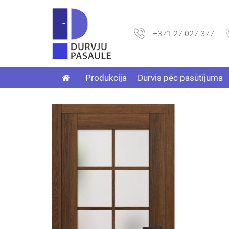
+371 27 027 377
Produkcija
Durvis pēc pasūtījuma