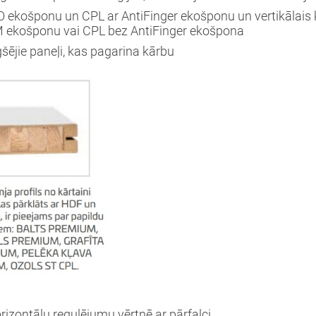
O ekošponu un CPL ar AntiFinger ekošponu un vertikālais
 ekošponu vai CPL bez AntiFinger ekošpona
šējie paneļi, kas pagarina kārbu
Aizvērt!
Interesē
durvis
mājai
durvis
dzīvoklim
rizontālu regulējumu vērtnē ar pārfalci