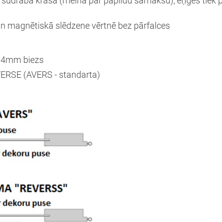
s sudraba krāsā (melnā par papildu samaksu), eņģes tiek 
i un magnētiskā slēdzene vērtnē bez pārfalces
Nosūtīt!
ls 4mm biezs
VERSE (AVERS - standarta)