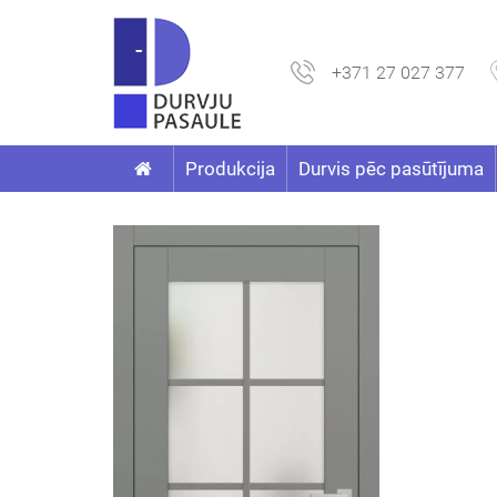
+371 27 027 377
Produkcija
Durvis pēc pasūtījuma