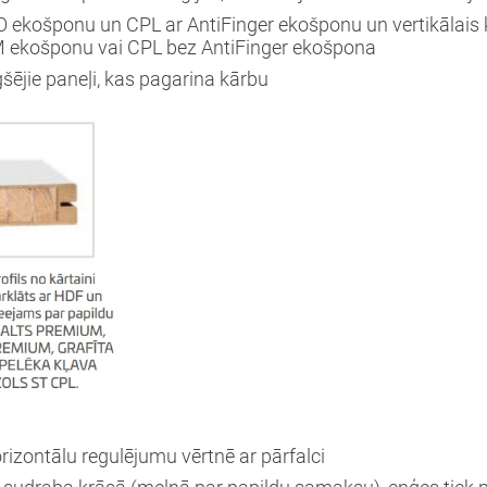
O ekošponu un CPL ar AntiFinger ekošponu un vertikālais
 ekošponu vai CPL bez AntiFinger ekošpona
šējie paneļi, kas pagarina kārbu
Aizvērt!
Interesē
durvis
mājai
durvis
rizontālu regulējumu vērtnē ar pārfalci
dzīvoklim