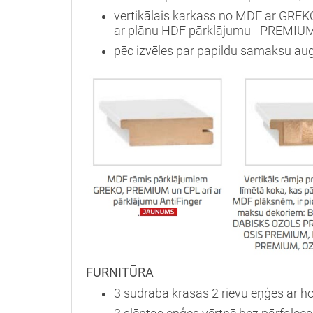
vertikālais karkass no MDF ar GREK
ar plānu HDF pārklājumu - PREMIUM
pēc izvēles par papildu samaksu aug
FURNITŪRA
3 sudraba krāsas 2 rievu eņģes ar ho