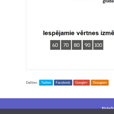
Dalīties:
Twitter
Facebook
Google+
Draugiem
Noteik