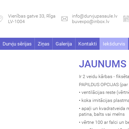
Vienības gatve 33, Rīga
info@durvjupasaule.lv
LV-1004
buvexpo@inbox.lv
Durvju sērijas
Ziņas
Galerija
Kontakti
Iekšdurvis
JAUNUMS 
Ir 2 veidu kārbas - fiksē
PAPILDUS OPCIJAS (par 
• ventilācijas reste (vērt
• koka imitācijas plastma
• apaļi un kvadratveida me
patina, balts vai melns
• vērtne 100 ar falci un b