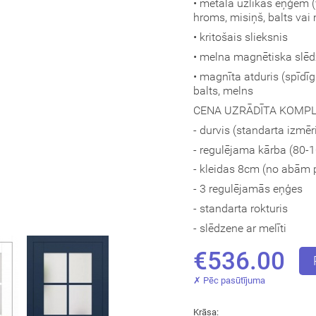
• metāla uzlikas eņģēm (vē
hroms, misiņš, balts vai
• kritošais slieksnis
• melna magnētiska slēd
• magnīta atduris (spīdī
balts, melns
CENA UZRĀDĪTA KOMP
- durvis (standarta izmēr
- regulējama kārba (80
- kleidas 8cm (no abām
- 3 regulējamās eņģes
- standarta rokturis
- slēdzene ar melīti
€536.00
✗ Pēc pasūtījuma
Krāsa: