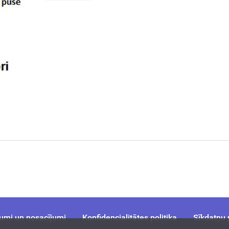
umi un nosacījumi
Konfidencialitātes politika
Sīkdatņu p