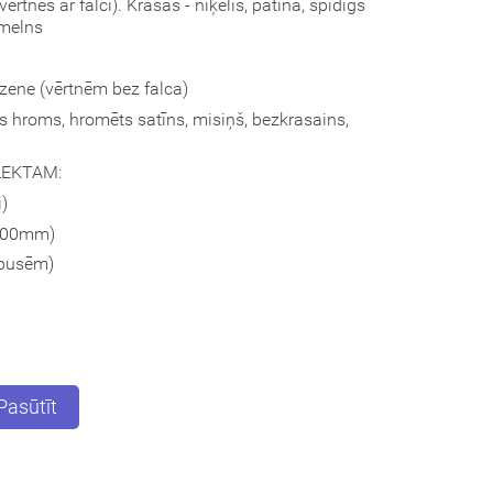
rtnēs ar falci). Krāsas - niķelis, patina, spīdīgs
 melns
zene (vērtnēm bez falca)
gs hroms, hromēts satīns, misiņš, bezkrasains,
LEKTAM:
i)
-100mm)
 pusēm)
Pasūtīt