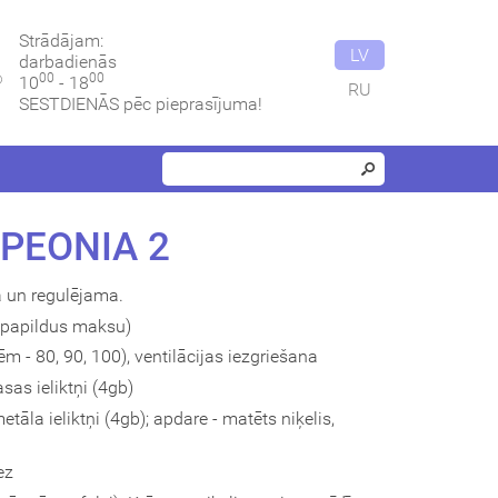
Strādājam:
LV
darbadienās
00
00
10
- 18
RU
SESTDIENĀS pēc pieprasījuma!
PEONIA 2
ta un regulējama.
papildus maksu)
nēm - 80, 90, 100), ventilācijas iezgriešana
sas ieliktņi (4gb)
tāla ieliktņi (4gb); apdare - matēts niķelis,
ez