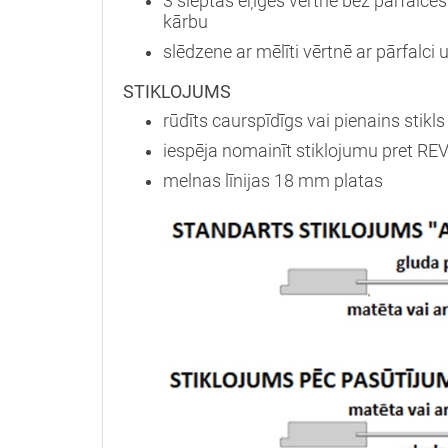
3 slēptas eņģes vērtnē bez pārfalce
kārbu
slēdzene ar mēlīti vērtnē ar pārfalc
STIKLOJUMS
rūdīts caurspīdīgs vai pienains stik
iespēja nomainīt stiklojumu pret RE
melnas līnijas 18 mm platas