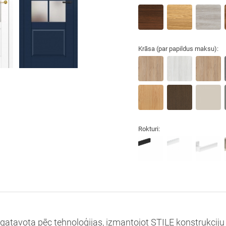
Krāsa (par papildus maksu):
Rokturi:
izgatavota pēc tehnoloģijas, izmantojot STILE konstrukciju