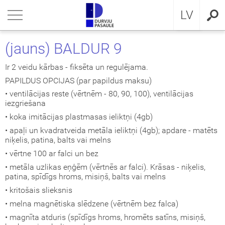
RU
riezties
riezties
riezties
riezties
riezties
riezties
riezties
LV
VIS DZĪVOKLIM
VIS DZĪVOKLIM
VIS PRIVĀTMĀJAI
a ārdurvis
ŠDURVIS
OCAL
eikumi un nosacījumi
(jauns) BALDUR 9
VIS PRIVĀTMĀJAI
IMA kolekcija
āla ārdurvis ar MDF
ija GLASS
stokrātiskā klasika
KA
idencialitātes politika
Ir 2 veidu kārbas - fiksēta un regulējama.
PAPILDUS OPCIJAS (par papildus maksu)
ŠDURVIS
āla durvis dzīvoklim
āla ārdurvis
ija INOX
LE UN STANDARD durvis
MMERLING
datņu politika
• ventilācijas reste (vērtnēm - 80, 90, 100), ventilācijas
iezgriešana
KLUZĪVAS TAPETES
a ārdurvis dzīvoklim
RMO 64mm
ija CLASSIC
ERN kolekcija
• koka imitācijas plastmasas ieliktņi (4gb)
• apaļi un kvadratveida metāla ieliktņi (4gb); apdare - matēts
niķelis, patina, balts vai melns
I
a ārdurvis
ija MODERN
SSIC kolekcija
• vērtne 100 ar falci un bez
viru durvis
IC kolekcija
• metāla uzlikas eņģēm (vērtnēs ar falci). Krāsas - niķelis,
patina, spīdīgs hroms, misiņš, balts vai melns
• kritošais slieksnis
ežģīta izpildījuma durvis
amas durvis
• melna magnētiska slēdzene (vērtnēm bez falca)
• magnīta atduris (spīdīgs hroms, hromēts satīns, misiņš,
ptās durvis