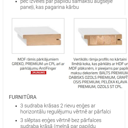
pēc izvēles par papildu samaksu augšējie
paneļi, kas pagarina kārbu
Interesē
durvis
mājai
durvis
dzīvoklim
Nosūtīt!
FURNITŪRA
3 sudraba krāsas 2 rievu eņģes ar
horizontālu regulējumu vērtnē ar pārfalci
3 slēptas eņģes vērtnē bez pārfalces
sudraba krāsā (melnā par papildu