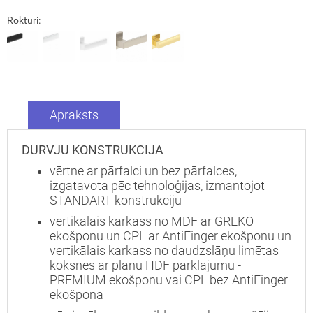
Rokturi:
Apraksts
DURVJU KONSTRUKCIJA
vērtne ar pārfalci un bez pārfalces,
izgatavota pēc tehnoloģijas, izmantojot
STANDART konstrukciju
vertikālais karkass no MDF ar GREKO
ekošponu un CPL ar AntiFinger ekošponu un
Aizvērt!
vertikālais karkass no daudzslāņu limētas
koksnes ar plānu HDF pārklājumu -
PREMIUM ekošponu vai CPL bez AntiFinger
ekošpona