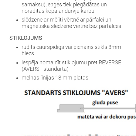
samaksu), eņģes tiek piegādātas un
norādītas kopā ar durvju kārbu
slēdzene ar mēlīti vērtnē ar pārfalci un
magnētiskā slēdzene vērtnē bez pārfalces
STIKLOJUMS
rūdīts caurspīdīgs vai pienains stikls 8mm
biezs
iespēja nomainīt stiklojumu pret REVERSE
(AVERS - standarta)
melnas līnijas 18 mm platas