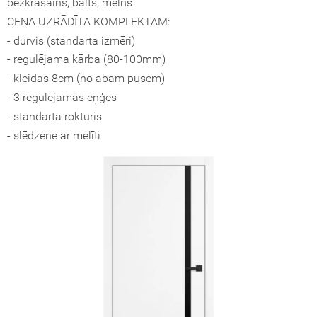
bezkrasains, balts, melns
CENA UZRĀDĪTA KOMPLEKTAM:
okāmās durvis (durvis-grāmatiņa)
- durvis (standarta izmēri)
- regulējama kārba (80-100mm)
turi
- kleidas 8cm (no abām pusēm)
- 3 regulējamās eņģes
- standarta rokturis
- slēdzene ar melīti