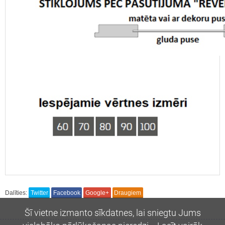
Dalīties:
Twitter
Facebook
Google+
Draugiem
Šī vietne izmanto sīkdatnes, lai sniegtu Jums