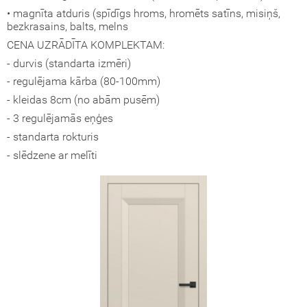
• magnīta atduris (spīdīgs hroms, hromēts satīns, misiņš,
okāmās durvis (durvis-grāmatiņa)
bezkrasains, balts, melns
CENA UZRĀDĪTA KOMPLEKTAM:
turi
- durvis (standarta izmēri)
- regulējama kārba (80-100mm)
- kleidas 8cm (no abām pusēm)
- 3 regulējamās eņģes
- standarta rokturis
- slēdzene ar melīti