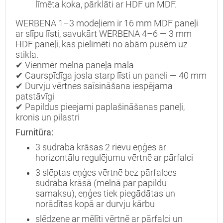
līmēta koka, pārklāti ar HDF un MDF.
WERBENA 1–3 modeļiem ir 16 mm MDF paneļi
Interesē
durvis
ar slīpu līsti, savukārt WERBENA 4–6 — 3 mm
mājai
HDF paneļi, kas pielīmēti no abām pusēm uz
stikla.
durvis
✔ Vienmēr melna paneļa mala
dzīvoklim
✔ Caurspīdīga josla starp līsti un paneli — 40 mm
✔ Durvju vērtnes saīsināšana iespējama
patstāvīgi
✔ Papildus pieejami paplašināšanas paneļi,
kronis un pilastri
Nosūtīt!
Furnitūra:
3 sudraba krāsas 2 rievu eņģes ar
horizontālu regulējumu vērtnē ar pārfalci
3 slēptas eņģes vērtnē bez pārfalces
sudraba krāsā (melnā par papildu
samaksu), eņģes tiek piegādātas un
norādītas kopā ar durvju kārbu
slēdzene ar mēlīti vērtnē ar pārfalci un