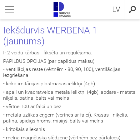
RU
riezties
riezties
riezties
riezties
riezties
riezties
riezties
LV
VIS DZĪVOKLIM
VIS DZĪVOKLIM
VIS PRIVĀTMĀJAI
a ārdurvis
ŠDURVIS
OCAL
eikumi un nosacījumi
Iekšdurvis WERBENA 1
(jaunums)
VIS PRIVĀTMĀJAI
IMA kolekcija
āla ārdurvis ar MDF
ija GLASS
stokrātiskā klasika
KA
idencialitātes politika
Ir 2 veidu kārbas - fiksēta un regulējama.
ŠDURVIS
āla durvis dzīvoklim
āla ārdurvis
ija INOX
LE UN STANDARD durvis
MMERLING
datņu politika
PAPILDUS OPCIJAS (par papildus maksu)
• ventilācijas reste (vērtnēm - 80, 90, 100), ventilācijas
KLUZĪVAS TAPETES
a ārdurvis dzīvoklim
RMO 64mm
ija CLASSIC
ERN kolekcija
iezgriešana
• koka imitācijas plastmasas ieliktņi (4gb)
I
a ārdurvis
ija MODERN
SSIC kolekcija
• apaļi un kvadratveida metāla ieliktņi (4gb); apdare - matēts
niķelis, patina, balts vai melns
viru durvis
IC kolekcija
• vērtne 100 ar falci un bez
• metāla uzlikas eņģēm (vērtnēs ar falci). Krāsas - niķelis,
ežģīta izpildījuma durvis
amas durvis
patina, spīdīgs hroms, misiņš, balts vai melns
• kritošais slieksnis
ptās durvis
• melna magnētiska slēdzene (vērtnēm bez pārfalces)