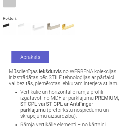
Rokturi:
Apraksts
Mūsdienīgas
iekšdurvis
no WERBENA kolekcijas
ir izstrādātas pēc STILE tehnoloģijas ar pārfalci
vai bez tās, piemērotas jebkuram interjera stilam.
Aizvērt!
Vertikālie un horizontālie rāmja profili
izgatavoti no MDF ar pārklājumu
PREMIUM,
ST CPL vai ST CPL ar AntiFinger
pārklājumu
(pretpirkstu nospiedumu un
skrāpējumu aizsardzība).
Rāmja vertikālie elementi – no kārtaini