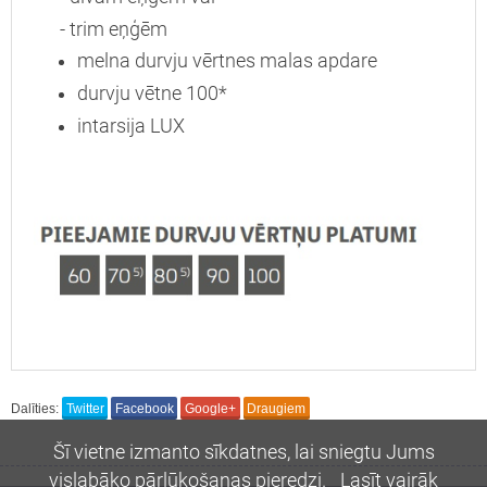
- trim eņģēm
melna durvju vērtnes malas apdare
durvju vētne 100*
intarsija LUX
Dalīties:
Twitter
Facebook
Google+
Draugiem
Šī vietne izmanto sīkdatnes, lai sniegtu Jums
vislabāko pārlūkošanas pieredzi.
Lasīt vairāk