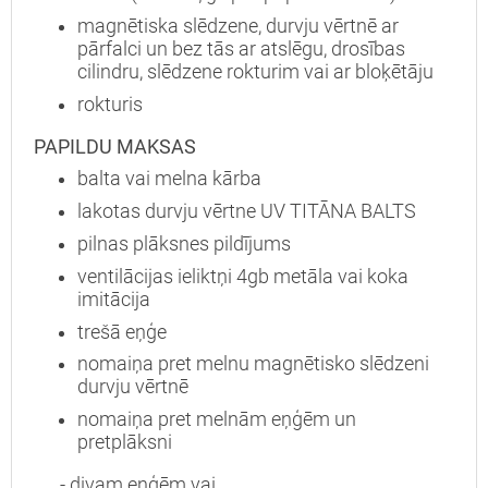
magnētiska slēdzene, durvju vērtnē ar
pārfalci un bez tās ar atslēgu, drosības
cilindru, slēdzene rokturim vai ar bloķētāju
Interesē
rokturis
durvis
mājai
PAPILDU MAKSAS
durvis
balta vai melna kārba
dzīvoklim
lakotas durvju vērtne UV TITĀNA BALTS
pilnas plāksnes pildījums
ventilācijas ieliktņi 4gb metāla vai koka
imitācija
Nosūtīt!
trešā eņģe
nomaiņa pret melnu magnētisko slēdzeni
durvju vērtnē
nomaiņa pret melnām eņģēm un
pretplāksni
- divam eņģēm vai