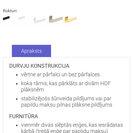
Rokturi:
Apraksts
DURVJU KONSTRUKCIJA
vērtne ar pārfalci un bez pārfalces
koka rāmis, kas pārklāts ar divām HDF
plāksnēm
stabilizējošs šūnveida pildījums vai par
Aizvērt!
papildu maksu pilnas plāksne pildījums
FURNITŪRA
vienmēr divas slēptās eņģes, kas iesrādatas
kārbā (trešā eņģe par paplidu maksu)