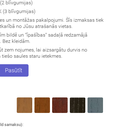
2 blīvgumijas)
(3 blīvgumijas)
des un montāžas pakalpojumi. Šīs izmaksas tiek
atkarībā no Jūsu atrašanās vietas.
vīm bildē un "īpašības" sadaļā redzamājā
s. Bez kleidām.
t zem nojumes, lai aizsargātu durvis no
tiešo saules staru ietekmes.
Pasūtīt
ild samaksu):