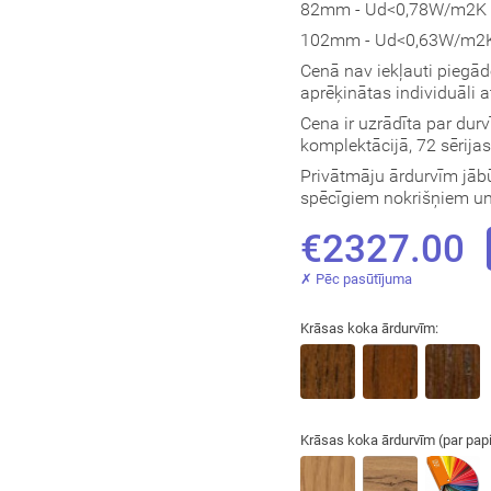
82mm - Ud<0,78W/m2K (
102mm - Ud<0,63W/m2K 
Cenā nav iekļauti piegā
aprēķinātas individuāli 
Cena ir uzrādīta par dur
komplektācijā, 72 sērija
Privātmāju ārdurvīm jābū
spēcīgiem nokrišņiem un 
€2327.00
✗ Pēc pasūtījuma
Krāsas koka ārdurvīm:
Krāsas koka ārdurvīm (par pap