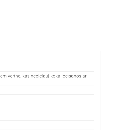
ēm vērtnē, kas nepieļauj koka locīšanos ar