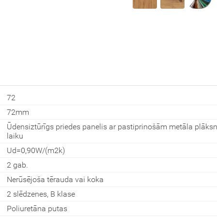
Aizvērt!
72
Interesē
72mm
durvis
mājai
Ūdensiztūrīgs priedes panelis ar pastiprinošām metāla plāksn
laiku
durvis
Ud=0,90W/(m2k)
dzīvoklim
2 gab.
Nerūsējoša tērauda vai koka
2 slēdzenes, B klase
Nosūtīt!
Poliuretāna putas