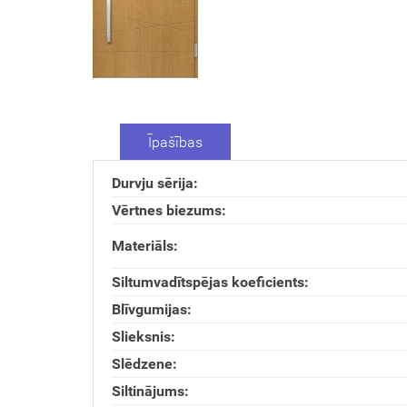
Īpašības
Durvju sērija:
Vērtnes biezums:
Materiāls:
Siltumvadītspējas koeficients:
Blīvgumijas:
Slieksnis:
Slēdzene:
Siltinājums: