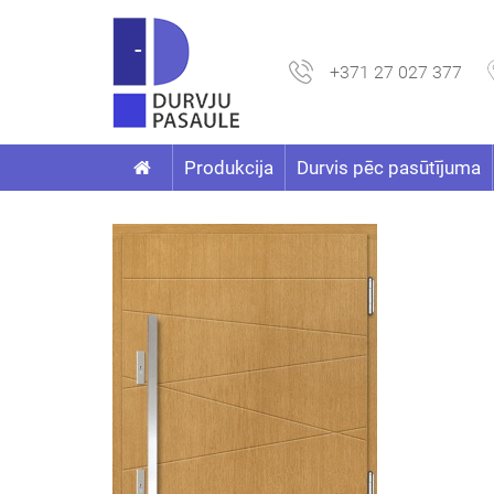
+371 27 027 377
Produkcija
Durvis pēc pasūtījuma