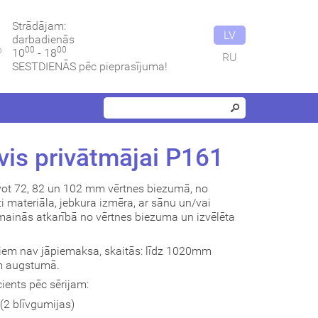
Strādājam:
LV
darbadienās
00
00
10
- 18
RU
SESTDIENĀS pēc pieprasījuma!
vis privātmājai P161
vot 72, 82 un 102 mm vērtnes biezumā, no
i materiāla, jebkura izmēra, ar sānu un/vai
ainās atkarībā no vērtnes biezuma un izvēlēta
uriem nav jāpiemaksa, skaitās: līdz 1020mm
m augstumā.
ients pēc sērijam:
2 blīvgumijas)