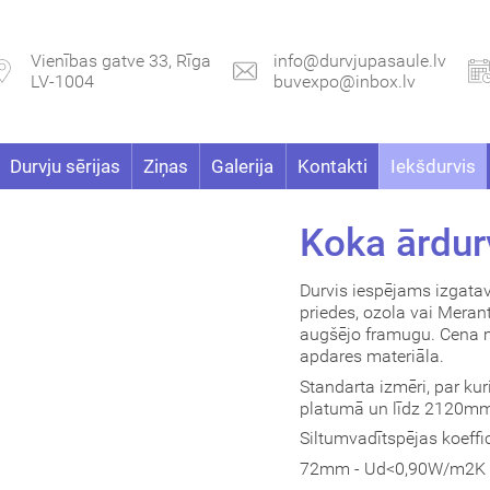
Vienības gatve 33, Rīga
info@durvjupasaule.lv
LV-1004
buvexpo@inbox.lv
Durvju sērijas
Ziņas
Galerija
Kontakti
Iekšdurvis
Koka ārdur
Durvis iespējams izgata
priedes, ozola vai Merant
augšējo framugu. Cena m
apdares materiāla.
Standarta izmēri, par k
platumā un līdz 2120m
Siltumvadītspējas koeffic
72mm - Ud<0,90W/m2K (