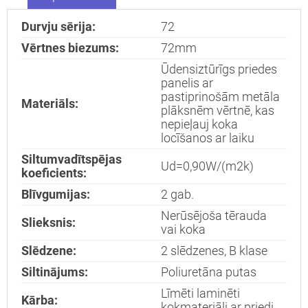
durvis
dzīvoklim
Durvju sērija:
72
Vērtnes biezums:
72mm
Ūdensiztūrīgs priedes
Nosūtīt!
panelis ar
pastiprinošām metāla
Materiāls:
plāksnēm vērtnē, kas
nepieļauj koka
locīšanos ar laiku
Siltumvadītspējas
Ud=0,90W/(m2k)
koeficients:
Blīvgumijas:
2 gab.
Nerūsējoša tērauda
Slieksnis:
vai koka
Slēdzene:
2 slēdzenes, B klase
Siltinājums:
Poliuretāna putas
Līmēti laminēti
Kārba:
kokmateriāli ar priedi