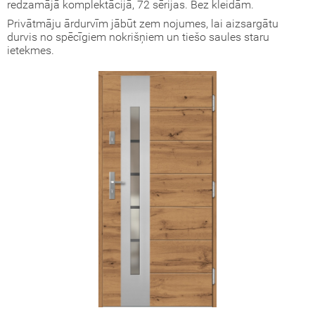
redzamājā komplektācijā, 72 sērijas. Bez kleidām.
Privātmāju ārdurvīm jābūt zem nojumes, lai aizsargātu
okāmās durvis (durvis-grāmatiņa)
durvis no spēcīgiem nokrišņiem un tiešo saules staru
ietekmes.
turi