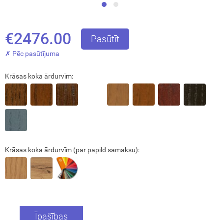
€2476.00
Pasūtīt
✗ Pēc pasūtījuma
Krāsas koka ārdurvīm:
Aizvērt!
Krāsas koka ārdurvīm (par papild samaksu):
Interesē
durvis
mājai
Īpašības