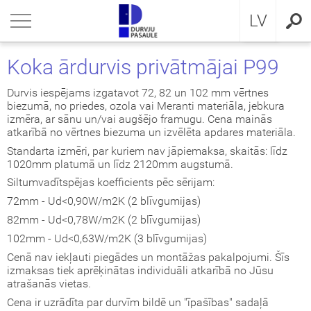
RU
riezties
riezties
riezties
riezties
riezties
riezties
riezties
LV
VIS DZĪVOKLIM
VIS DZĪVOKLIM
VIS PRIVĀTMĀJAI
a ārdurvis
ŠDURVIS
OCAL
eikumi un nosacījumi
Koka ārdurvis privātmājai P99
VIS PRIVĀTMĀJAI
IMA kolekcija
āla ārdurvis ar MDF
ija GLASS
stokrātiskā klasika
KA
idencialitātes politika
Durvis iespējams izgatavot 72, 82 un 102 mm vērtnes
biezumā, no priedes, ozola vai Meranti materiāla, jebkura
izmēra, ar sānu un/vai augšējo framugu. Cena mainās
ŠDURVIS
āla durvis dzīvoklim
āla ārdurvis
ija INOX
LE UN STANDARD durvis
MMERLING
datņu politika
atkarībā no vērtnes biezuma un izvēlēta apdares materiāla.
Standarta izmēri, par kuriem nav jāpiemaksa, skaitās: līdz
KLUZĪVAS TAPETES
a ārdurvis dzīvoklim
RMO 64mm
ija CLASSIC
ERN kolekcija
1020mm platumā un līdz 2120mm augstumā.
Siltumvadītspējas koefficients pēc sērijam:
I
a ārdurvis
ija MODERN
SSIC kolekcija
72mm - Ud<0,90W/m2K (2 blīvgumijas)
82mm - Ud<0,78W/m2K (2 blīvgumijas)
viru durvis
IC kolekcija
102mm - Ud<0,63W/m2K (3 blīvgumijas)
Cenā nav iekļauti piegādes un montāžas pakalpojumi. Šīs
ežģīta izpildījuma durvis
amas durvis
izmaksas tiek aprēķinātas individuāli atkarībā no Jūsu
atrašanās vietas.
ptās durvis
Cena ir uzrādīta par durvīm bildē un "īpašības" sadaļā