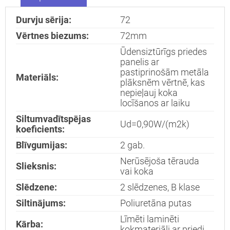
durvis
dzīvoklim
Durvju sērija:
72
Vērtnes biezums:
72mm
Ūdensiztūrīgs priedes
Nosūtīt!
panelis ar
pastiprinošām metāla
Materiāls:
plāksnēm vērtnē, kas
nepieļauj koka
locīšanos ar laiku
Siltumvadītspējas
Ud=0,90W/(m2k)
koeficients:
Blīvgumijas:
2 gab.
Nerūsējoša tērauda
Slieksnis:
vai koka
Slēdzene:
2 slēdzenes, B klase
Siltinājums:
Poliuretāna putas
Līmēti laminēti
Kārba:
kokmateriāli ar priedi