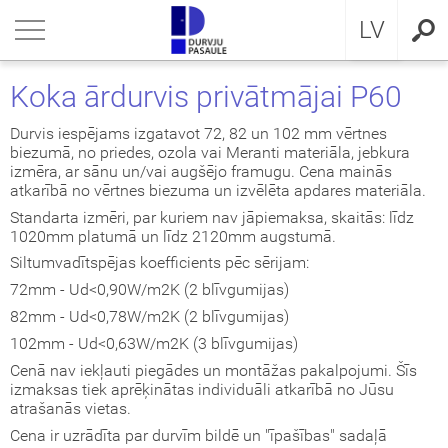
RU
riezties
riezties
riezties
riezties
riezties
riezties
riezties
LV
VIS DZĪVOKLIM
VIS DZĪVOKLIM
VIS PRIVĀTMĀJAI
a ārdurvis
ŠDURVIS
OCAL
eikumi un nosacījumi
Koka ārdurvis privātmājai P60
VIS PRIVĀTMĀJAI
IMA kolekcija
āla ārdurvis ar MDF
ija GLASS
stokrātiskā klasika
KA
idencialitātes politika
Durvis iespējams izgatavot 72, 82 un 102 mm vērtnes
biezumā, no priedes, ozola vai Meranti materiāla, jebkura
izmēra, ar sānu un/vai augšējo framugu. Cena mainās
ŠDURVIS
āla durvis dzīvoklim
āla ārdurvis
ija INOX
LE UN STANDARD durvis
MMERLING
datņu politika
atkarībā no vērtnes biezuma un izvēlēta apdares materiāla.
Standarta izmēri, par kuriem nav jāpiemaksa, skaitās: līdz
KLUZĪVAS TAPETES
a ārdurvis dzīvoklim
RMO 64mm
ija CLASSIC
ERN kolekcija
1020mm platumā un līdz 2120mm augstumā.
Siltumvadītspējas koefficients pēc sērijam:
I
a ārdurvis
ija MODERN
SSIC kolekcija
72mm - Ud<0,90W/m2K (2 blīvgumijas)
82mm - Ud<0,78W/m2K (2 blīvgumijas)
viru durvis
IC kolekcija
102mm - Ud<0,63W/m2K (3 blīvgumijas)
Cenā nav iekļauti piegādes un montāžas pakalpojumi. Šīs
ežģīta izpildījuma durvis
amas durvis
izmaksas tiek aprēķinātas individuāli atkarībā no Jūsu
atrašanās vietas.
ptās durvis
Cena ir uzrādīta par durvīm bildē un "īpašības" sadaļā