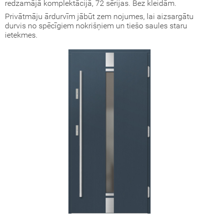
redzamājā komplektācijā, 72 sērijas. Bez kleidām.
Privātmāju ārdurvīm jābūt zem nojumes, lai aizsargātu
okāmās durvis (durvis-grāmatiņa)
durvis no spēcīgiem nokrišņiem un tiešo saules staru
ietekmes.
turi