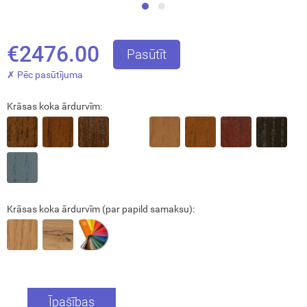
€2476.00
Pasūtīt
✗ Pēc pasūtījuma
Krāsas koka ārdurvīm:
Aizvērt!
Krāsas koka ārdurvīm (par papild samaksu):
Interesē
durvis
mājai
Īpašības