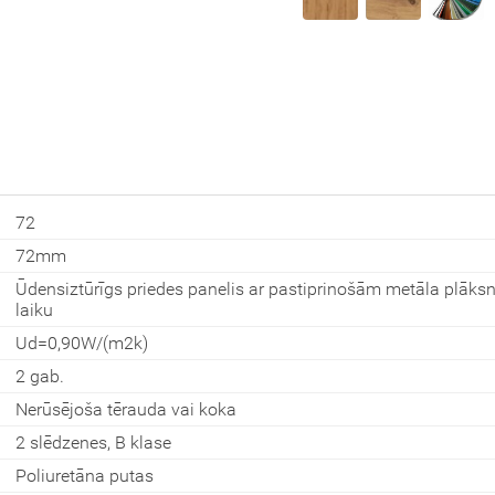
Aizvērt!
72
Interesē
72mm
durvis
mājai
Ūdensiztūrīgs priedes panelis ar pastiprinošām metāla plāksn
laiku
durvis
Ud=0,90W/(m2k)
dzīvoklim
2 gab.
Nerūsējoša tērauda vai koka
2 slēdzenes, B klase
Nosūtīt!
Poliuretāna putas