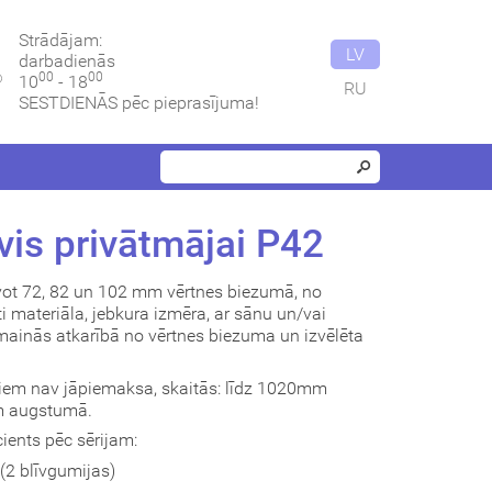
Strādājam:
LV
darbadienās
00
00
10
- 18
RU
SESTDIENĀS pēc pieprasījuma!
vis privātmājai P42
vot 72, 82 un 102 mm vērtnes biezumā, no
i materiāla, jebkura izmēra, ar sānu un/vai
ainās atkarībā no vērtnes biezuma un izvēlēta
uriem nav jāpiemaksa, skaitās: līdz 1020mm
m augstumā.
ients pēc sērijam:
2 blīvgumijas)