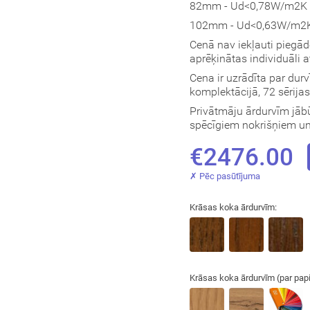
82mm - Ud<0,78W/m2K (
102mm - Ud<0,63W/m2K 
Cenā nav iekļauti piegā
aprēķinātas individuāli 
Cena ir uzrādīta par dur
komplektācijā, 72 sērija
Privātmāju ārdurvīm jābū
spēcīgiem nokrišņiem un 
€2476.00
✗ Pēc pasūtījuma
Krāsas koka ārdurvīm:
Krāsas koka ārdurvīm (par pap