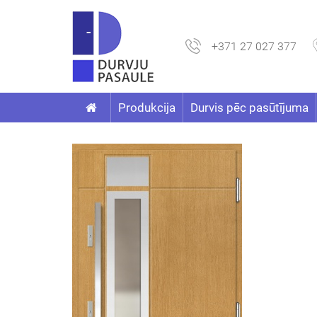
+371 27 027 377
Produkcija
Durvis pēc pasūtījuma