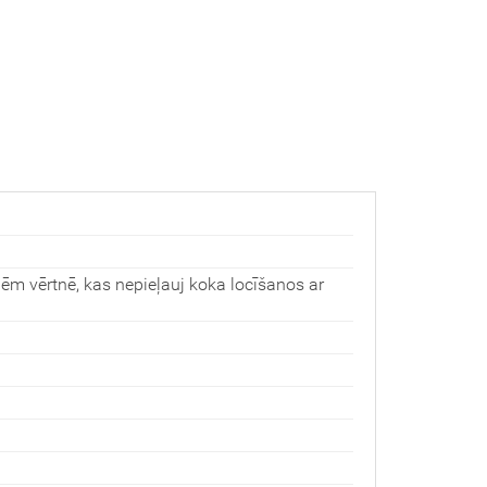
ēm vērtnē, kas nepieļauj koka locīšanos ar