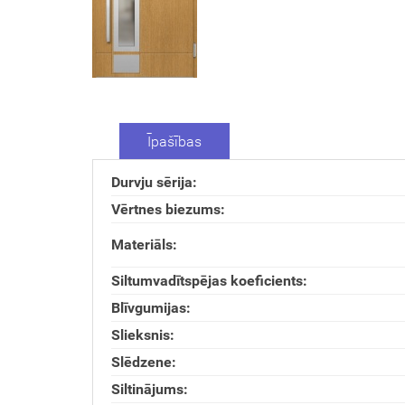
Īpašības
Durvju sērija:
Vērtnes biezums:
Materiāls:
Siltumvadītspējas koeficients:
Blīvgumijas:
Slieksnis:
Slēdzene:
Siltinājums: