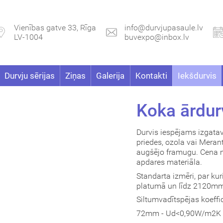
Vienības gatve 33, Rīga
info@durvjupasaule.lv
LV-1004
buvexpo@inbox.lv
Durvju sērijas
Ziņas
Galerija
Kontakti
Iekšdurvis
Koka ārdur
Durvis iespējams izgata
priedes, ozola vai Merant
augšējo framugu. Cena m
apdares materiāla.
Standarta izmēri, par k
platumā un līdz 2120m
Siltumvadītspējas koeffic
72mm - Ud<0,90W/m2K (