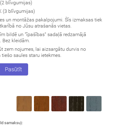
2 blīvgumijas)
(3 blīvgumijas)
des un montāžas pakalpojumi. Šīs izmaksas tiek
atkarībā no Jūsu atrašanās vietas.
vīm bildē un "īpašības" sadaļā redzamājā
s. Bez kleidām.
t zem nojumes, lai aizsargātu durvis no
tiešo saules staru ietekmes.
Pasūtīt
ild samaksu):