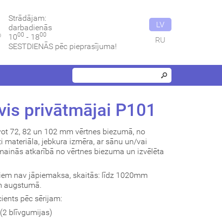
Strādājam:
LV
darbadienās
00
00
10
- 18
RU
SESTDIENĀS pēc pieprasījuma!
vis privātmājai P101
vot 72, 82 un 102 mm vērtnes biezumā, no
i materiāla, jebkura izmēra, ar sānu un/vai
ainās atkarībā no vērtnes biezuma un izvēlēta
uriem nav jāpiemaksa, skaitās: līdz 1020mm
m augstumā.
ients pēc sērijam:
2 blīvgumijas)