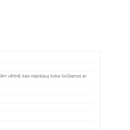
ēm vērtnē, kas nepieļauj koka locīšanos ar