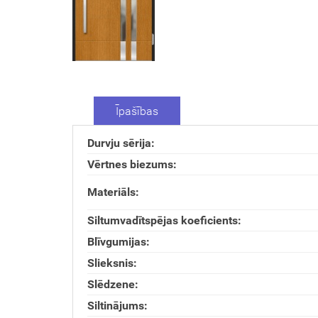
Īpašības
Durvju sērija:
Vērtnes biezums:
Materiāls:
Siltumvadītspējas koeficients:
Blīvgumijas:
Slieksnis:
Slēdzene:
Siltinājums: