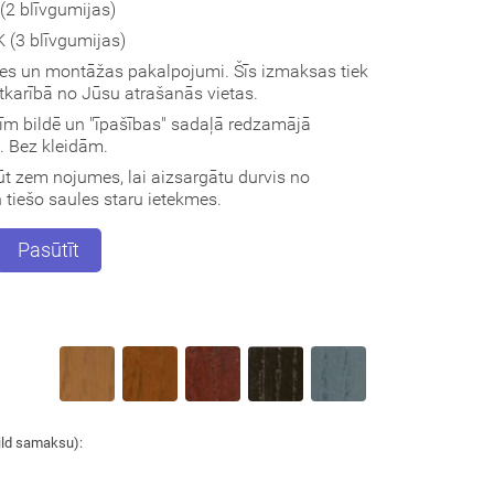
2 blīvgumijas)
(3 blīvgumijas)
des un montāžas pakalpojumi. Šīs izmaksas tiek
atkarībā no Jūsu atrašanās vietas.
vīm bildē un "īpašības" sadaļā redzamājā
s. Bez kleidām.
t zem nojumes, lai aizsargātu durvis no
tiešo saules staru ietekmes.
Pasūtīt
ild samaksu):