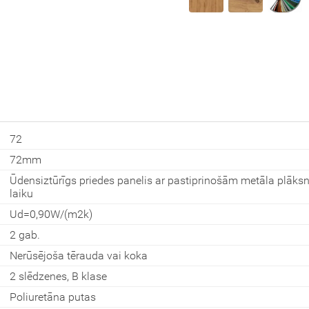
Aizvērt!
72
Interesē
72mm
durvis
mājai
Ūdensiztūrīgs priedes panelis ar pastiprinošām metāla plāksn
laiku
durvis
Ud=0,90W/(m2k)
dzīvoklim
2 gab.
Nerūsējoša tērauda vai koka
2 slēdzenes, B klase
Nosūtīt!
Poliuretāna putas