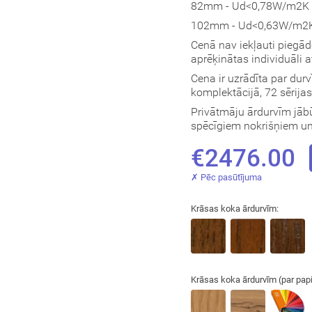
82mm - Ud<0,78W/m2K (
102mm - Ud<0,63W/m2K 
Cenā nav iekļauti piegā
aprēķinātas individuāli 
Cena ir uzrādīta par dur
komplektācijā, 72 sērija
Privātmāju ārdurvīm jābū
spēcīgiem nokrišņiem un 
€2476.00
✗ Pēc pasūtījuma
Krāsas koka ārdurvīm:
Krāsas koka ārdurvīm (par pap