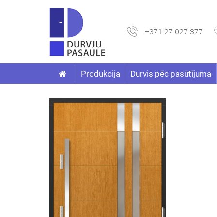
+371 27 027 377
Produkcija
Durvis pēc pasūtījuma