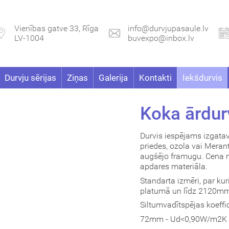
Vienības gatve 33, Rīga
info@durvjupasaule.lv
LV-1004
buvexpo@inbox.lv
Durvju sērijas
Ziņas
Galerija
Kontakti
Iekšdurvis
Koka ārdur
Durvis iespējams izgata
priedes, ozola vai Merant
augšējo framugu. Cena m
apdares materiāla.
Standarta izmēri, par k
platumā un līdz 2120m
Siltumvadītspējas koeffic
72mm - Ud<0,90W/m2K (