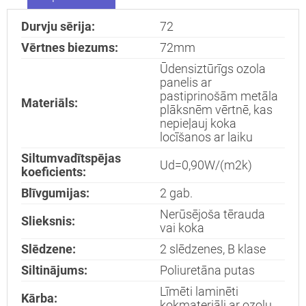
durvis
dzīvoklim
Durvju sērija:
72
Vērtnes biezums:
72mm
Ūdensiztūrīgs ozola
Nosūtīt!
panelis ar
pastiprinošām metāla
Materiāls:
plāksnēm vērtnē, kas
nepieļauj koka
locīšanos ar laiku
Siltumvadītspējas
Ud=0,90W/(m2k)
koeficients:
Blīvgumijas:
2 gab.
Nerūsējoša tērauda
Slieksnis:
vai koka
Slēdzene:
2 slēdzenes, B klase
Siltinājums:
Poliuretāna putas
Līmēti laminēti
Kārba:
kokmateriāli ar ozolu