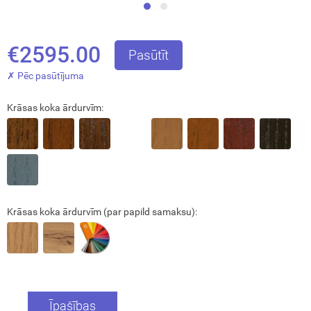
€2595.00
Pasūtīt
✗ Pēc pasūtījuma
Krāsas koka ārdurvīm:
Aizvērt!
Krāsas koka ārdurvīm (par papild samaksu):
Interesē
durvis
mājai
Īpašības