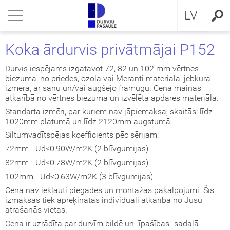
RU
riezties
riezties
riezties
riezties
riezties
riezties
riezties
LV
VIS DZĪVOKLIM
VIS DZĪVOKLIM
VIS PRIVĀTMĀJAI
a ārdurvis
ŠDURVIS
OCAL
eikumi un nosacījumi
Koka ārdurvis privātmājai P152
VIS PRIVĀTMĀJAI
IMA kolekcija
āla ārdurvis ar MDF
ija GLASS
stokrātiskā klasika
KA
idencialitātes politika
Durvis iespējams izgatavot 72, 82 un 102 mm vērtnes
biezumā, no priedes, ozola vai Meranti materiāla, jebkura
izmēra, ar sānu un/vai augšējo framugu. Cena mainās
ŠDURVIS
āla durvis dzīvoklim
āla ārdurvis
ija INOX
LE UN STANDARD durvis
MMERLING
datņu politika
atkarībā no vērtnes biezuma un izvēlēta apdares materiāla.
Standarta izmēri, par kuriem nav jāpiemaksa, skaitās: līdz
KLUZĪVAS TAPETES
a ārdurvis dzīvoklim
RMO 64mm
ija CLASSIC
ERN kolekcija
1020mm platumā un līdz 2120mm augstumā.
Siltumvadītspējas koefficients pēc sērijam:
I
a ārdurvis
ija MODERN
SSIC kolekcija
72mm - Ud<0,90W/m2K (2 blīvgumijas)
82mm - Ud<0,78W/m2K (2 blīvgumijas)
viru durvis
IC kolekcija
102mm - Ud<0,63W/m2K (3 blīvgumijas)
Cenā nav iekļauti piegādes un montāžas pakalpojumi. Šīs
ežģīta izpildījuma durvis
amas durvis
izmaksas tiek aprēķinātas individuāli atkarībā no Jūsu
atrašanās vietas.
ptās durvis
Cena ir uzrādīta par durvīm bildē un "īpašības" sadaļā