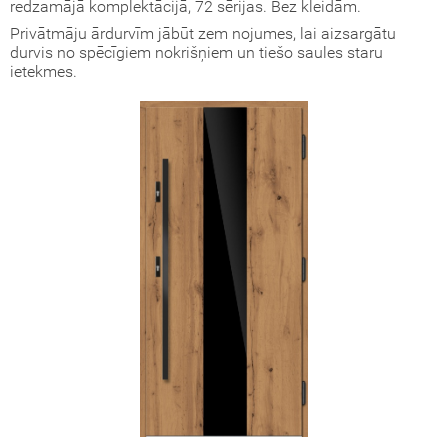
redzamājā komplektācijā, 72 sērijas. Bez kleidām.
Privātmāju ārdurvīm jābūt zem nojumes, lai aizsargātu
okāmās durvis (durvis-grāmatiņa)
durvis no spēcīgiem nokrišņiem un tiešo saules staru
ietekmes.
turi