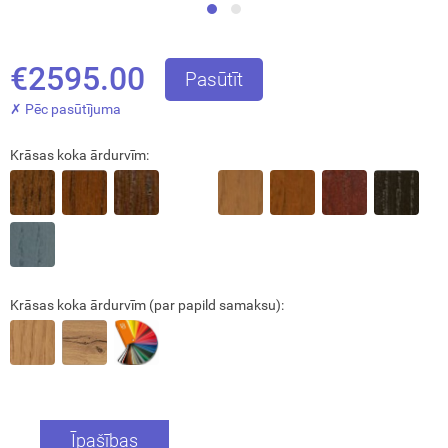
€2595.00
Pasūtīt
✗ Pēc pasūtījuma
Krāsas koka ārdurvīm:
Aizvērt!
Krāsas koka ārdurvīm (par papild samaksu):
Interesē
durvis
mājai
Īpašības