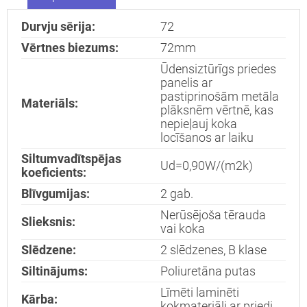
durvis
dzīvoklim
Durvju sērija:
72
Vērtnes biezums:
72mm
Ūdensiztūrīgs priedes
Nosūtīt!
panelis ar
pastiprinošām metāla
Materiāls:
plāksnēm vērtnē, kas
nepieļauj koka
locīšanos ar laiku
Siltumvadītspējas
Ud=0,90W/(m2k)
koeficients:
Blīvgumijas:
2 gab.
Nerūsējoša tērauda
Slieksnis:
vai koka
Slēdzene:
2 slēdzenes, B klase
Siltinājums:
Poliuretāna putas
Līmēti laminēti
Kārba:
kokmateriāli ar priedi