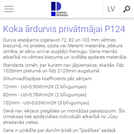
RU
riezties
riezties
riezties
riezties
riezties
riezties
riezties
LV
VIS DZĪVOKLIM
VIS DZĪVOKLIM
VIS PRIVĀTMĀJAI
a ārdurvis
ŠDURVIS
OCAL
eikumi un nosacījumi
Koka ārdurvis privātmājai P124
VIS PRIVĀTMĀJAI
IMA kolekcija
āla ārdurvis ar MDF
ija GLASS
stokrātiskā klasika
KA
idencialitātes politika
Durvis iespējams izgatavot 72, 82 un 102 mm vērtnes
biezumā, no priedes, ozola vai Meranti materiāla, jebkura
izmēra, ar sānu un/vai augšējo framugu. Cena mainās
ŠDURVIS
āla durvis dzīvoklim
āla ārdurvis
ija INOX
LE UN STANDARD durvis
MMERLING
datņu politika
atkarībā no vērtnes biezuma un izvēlēta apdares materiāla.
Standarta izmēri, par kuriem nav jāpiemaksa, skaitās: līdz
KLUZĪVAS TAPETES
a ārdurvis dzīvoklim
RMO 64mm
ija CLASSIC
ERN kolekcija
1020mm platumā un līdz 2120mm augstumā.
Siltumvadītspējas koefficients pēc sērijam:
I
a ārdurvis
ija MODERN
SSIC kolekcija
72mm - Ud<0,90W/m2K (2 blīvgumijas)
82mm - Ud<0,78W/m2K (2 blīvgumijas)
viru durvis
IC kolekcija
102mm - Ud<0,63W/m2K (3 blīvgumijas)
Cenā nav iekļauti piegādes un montāžas pakalpojumi. Šīs
ežģīta izpildījuma durvis
amas durvis
izmaksas tiek aprēķinātas individuāli atkarībā no Jūsu
atrašanās vietas.
ptās durvis
Cena ir uzrādīta par durvīm bildē un "īpašības" sadaļā