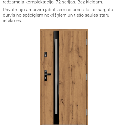
redzamājā komplektācijā, 72 sērijas. Bez kleidām.
Privātmāju ārdurvīm jābūt zem nojumes, lai aizsargātu
okāmās durvis (durvis-grāmatiņa)
durvis no spēcīgiem nokrišņiem un tiešo saules staru
ietekmes.
turi