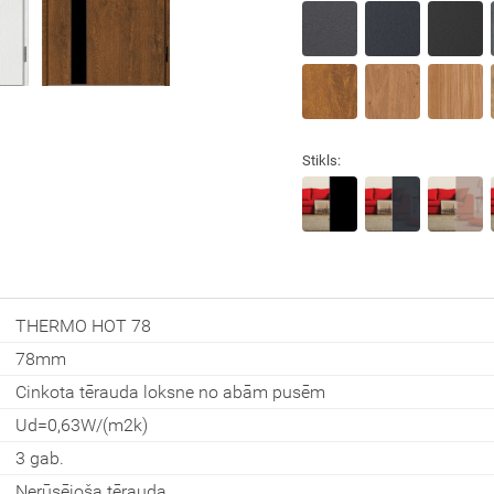
Aizvērt!
Stikls:
Interesē
durvis
mājai
THERMO HOT 78
78mm
durvis
dzīvoklim
Cinkota tērauda loksne no abām pusēm
Ud=0,63W/(m2k)
3 gab.
Nerūsējoša tērauda