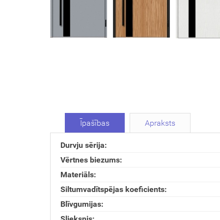
Īpašības
Apraksts
Durvju sērija:
Vērtnes biezums:
Materiāls:
Siltumvadītspējas koeficients:
Blīvgumijas:
Slieksnis: