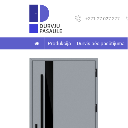
+371 27 027 377
Produkcija
Durvis pēc pasūtījuma