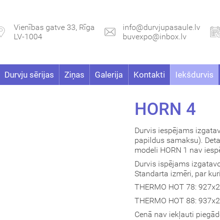
Vienības gatve 33, Rīga
info@durvjupasaule.lv
LV-1004
buvexpo@inbox.lv
Durvju sērijas
Ziņas
Galerija
Kontakti
Iekšdurvis
HORN 4
Durvis iespējams izgata
papildus samaksu). Detal
modeli HORN 1 nav iespē
Durvis ispējams izgatavo
Standarta izmēri, par ku
THERMO HOT 78: 927x21
THERMO HOT 88: 937x21
Cenā nav iekļauti piegā