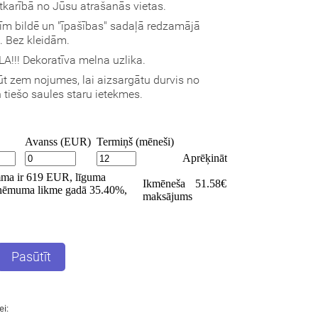
atkarībā no Jūsu atrašanās vietas.
vīm bildē un "īpašības" sadaļā redzamājā
s. Bez kleidām.
!!! Dekoratīva melna uzlika.
t zem nojumes, lai aizsargātu durvis no
tiešo saules staru ietekmes.
Pasūtīt
ei: