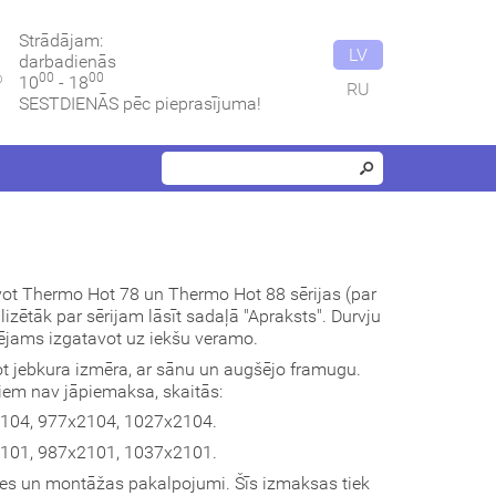
Strādājam:
LV
darbadienās
00
00
10
- 18
RU
SESTDIENĀS pēc pieprasījuma!
vot Thermo Hot 78 un Thermo Hot 88 sērijas (par
izētāk par sērijam lāsīt sadaļā "Apraksts". Durvju
jams izgatavot uz iekšu veramo.
t jebkura izmēra, ar sānu un augšējo framugu.
riem nav jāpiemaksa, skaitās:
04, 977x2104, 1027x2104.
01, 987x2101, 1037x2101.
des un montāžas pakalpojumi. Šīs izmaksas tiek