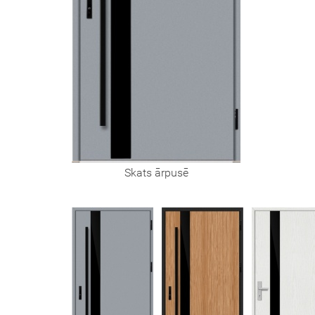
Skats ārpusē