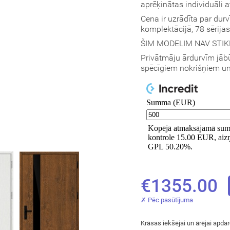
aprēķinātas individuāli 
Cena ir uzrādīta par dur
komplektācijā, 78 sērija
ŠIM MODELIM NAV STIKLA
Privātmāju ārdurvīm jābū
spēcīgiem nokrišņiem un 
€1355.00
✗ Pēc pasūtījuma
Krāsas iekšējai un ārējai apdar