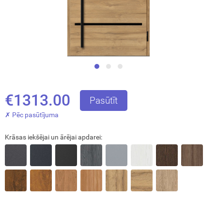
Aizvērt!
€1313.00
Pasūtīt
✗ Pēc pasūtījuma
Krāsas iekšējai un ārējai apdarei:
Interesē
durvis
mājai
durvis
dzīvoklim