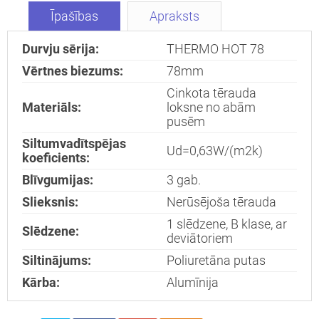
Īpašības
Apraksts
Durvju sērija:
THERMO HOT 78
Nosūtīt!
Vērtnes biezums:
78mm
Cinkota tērauda
Materiāls:
loksne no abām
pusēm
Siltumvadītspējas
Ud=0,63W/(m2k)
koeficients:
Blīvgumijas:
3 gab.
Slieksnis:
Nerūsējoša tērauda
1 slēdzene, B klase, ar
Slēdzene:
deviātoriem
Siltinājums:
Poliuretāna putas
Kārba:
Alumīnija