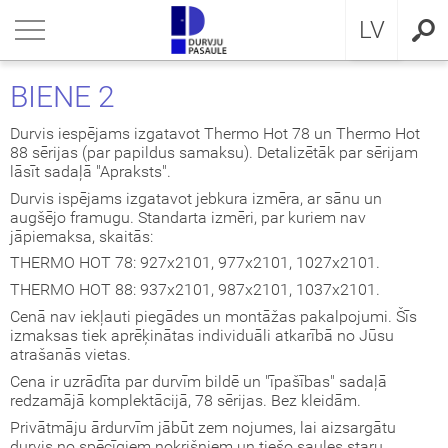
RU
riezties
riezties
riezties
riezties
riezties
riezties
riezties
LV
VIS DZĪVOKLIM
VIS DZĪVOKLIM
VIS PRIVĀTMĀJAI
a ārdurvis
ŠDURVIS
OCAL
eikumi un nosacījumi
BIENE 2
VIS PRIVĀTMĀJAI
IMA kolekcija
āla ārdurvis ar MDF
ija GLASS
stokrātiskā klasika
KA
idencialitātes politika
Durvis iespējams izgatavot Thermo Hot 78 un Thermo Hot
88 sērijas (par papildus samaksu). Detalizētāk par sērijam
lāsīt sadaļā "Apraksts".
ŠDURVIS
āla durvis dzīvoklim
āla ārdurvis
ija INOX
LE UN STANDARD durvis
MMERLING
datņu politika
Durvis ispējams izgatavot jebkura izmēra, ar sānu un
augšējo framugu. Standarta izmēri, par kuriem nav
KLUZĪVAS TAPETES
a ārdurvis dzīvoklim
RMO 64mm
ija CLASSIC
ERN kolekcija
jāpiemaksa, skaitās:
THERMO HOT 78: 927x2101, 977x2101, 1027x2101.
I
a ārdurvis
ija MODERN
SSIC kolekcija
THERMO HOT 88: 937x2101, 987x2101, 1037x2101.
Cenā nav iekļauti piegādes un montāžas pakalpojumi. Šīs
viru durvis
IC kolekcija
izmaksas tiek aprēķinātas individuāli atkarībā no Jūsu
atrašanās vietas.
ežģīta izpildījuma durvis
amas durvis
Cena ir uzrādīta par durvīm bildē un "īpašības" sadaļā
redzamājā komplektācijā, 78 sērijas. Bez kleidām.
Privātmāju ārdurvīm jābūt zem nojumes, lai aizsargātu
ptās durvis
durvis no spēcīgiem nokrišņiem un tiešo saules staru