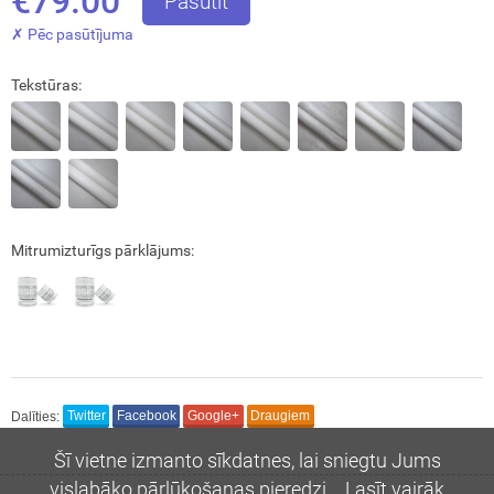
€79.00
Pasūtīt
✗ Pēc pasūtījuma
Tekstūras:
Interesē
durvis
mājai
durvis
dzīvoklim
Mitrumizturīgs pārklājums:
Nosūtīt!
Dalīties:
Twitter
Facebook
Google+
Draugiem
Šī vietne izmanto sīkdatnes, lai sniegtu Jums
vislabāko pārlūkošanas pieredzi.
Lasīt vairāk