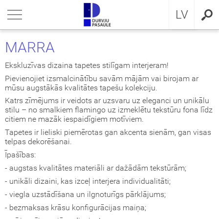
RU
riezties
riezties
riezties
riezties
riezties
riezties
riezties
LV
VIS DZĪVOKLIM
VIS DZĪVOKLIM
VIS PRIVĀTMĀJAI
a ārdurvis
ŠDURVIS
OCAL
eikumi un nosacījumi
MARRA
VIS PRIVĀTMĀJAI
IMA kolekcija
āla ārdurvis ar MDF
ija GLASS
stokrātiskā klasika
KA
idencialitātes politika
Ekskluzīvas dizaina tapetes stilīgam interjeram!
Pievienojiet izsmalcinātību savām mājām vai birojam ar
ŠDURVIS
āla durvis dzīvoklim
āla ārdurvis
ija INOX
LE UN STANDARD durvis
MMERLING
datņu politika
mūsu augstākās kvalitātes tapešu kolekciju.
Katrs zīmējums ir veidots ar uzsvaru uz eleganci un unikālu
stilu – no smalkiem flamingo uz izmeklētu tekstūru fona līdz
KLUZĪVAS TAPETES
a ārdurvis dzīvoklim
RMO 64mm
ija CLASSIC
ERN kolekcija
citiem ne mazāk iespaidīgiem motīviem.
Tapetes ir lieliski piemērotas gan akcenta sienām, gan visas
I
a ārdurvis
ija MODERN
SSIC kolekcija
telpas dekorēšanai.
Īpašības:
viru durvis
IC kolekcija
- augstas kvalitātes materiāli ar dažādām tekstūrām;
- unikāli dizaini, kas izceļ interjera individualitāti;
ežģīta izpildījuma durvis
amas durvis
- viegla uzstādīšana un ilgnoturīgs pārklājums;
- bezmaksas krāsu konfigurācijas maiņa;
ptās durvis