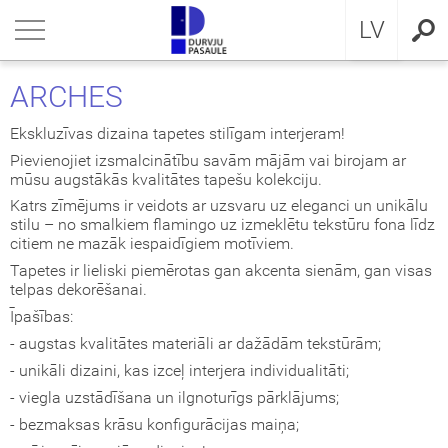
RU
riezties
riezties
riezties
riezties
riezties
riezties
riezties
LV
VIS DZĪVOKLIM
VIS DZĪVOKLIM
VIS PRIVĀTMĀJAI
a ārdurvis
ŠDURVIS
OCAL
eikumi un nosacījumi
ARCHES
VIS PRIVĀTMĀJAI
IMA kolekcija
āla ārdurvis ar MDF
ija GLASS
stokrātiskā klasika
KA
idencialitātes politika
Ekskluzīvas dizaina tapetes stilīgam interjeram!
Pievienojiet izsmalcinātību savām mājām vai birojam ar
ŠDURVIS
āla durvis dzīvoklim
āla ārdurvis
ija INOX
LE UN STANDARD durvis
MMERLING
datņu politika
mūsu augstākās kvalitātes tapešu kolekciju.
Katrs zīmējums ir veidots ar uzsvaru uz eleganci un unikālu
stilu – no smalkiem flamingo uz izmeklētu tekstūru fona līdz
KLUZĪVAS TAPETES
a ārdurvis dzīvoklim
RMO 64mm
ija CLASSIC
ERN kolekcija
citiem ne mazāk iespaidīgiem motīviem.
Tapetes ir lieliski piemērotas gan akcenta sienām, gan visas
I
a ārdurvis
ija MODERN
SSIC kolekcija
telpas dekorēšanai.
Īpašības:
viru durvis
IC kolekcija
- augstas kvalitātes materiāli ar dažādām tekstūrām;
- unikāli dizaini, kas izceļ interjera individualitāti;
ežģīta izpildījuma durvis
amas durvis
- viegla uzstādīšana un ilgnoturīgs pārklājums;
- bezmaksas krāsu konfigurācijas maiņa;
ptās durvis