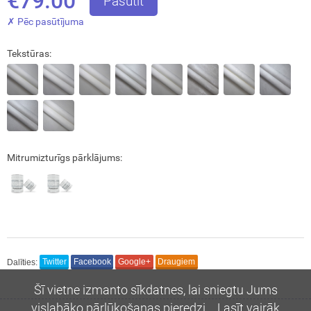
€79.00
Pasūtīt
✗ Pēc pasūtījuma
Tekstūras:
Interesē
durvis
mājai
durvis
dzīvoklim
Mitrumizturīgs pārklājums:
Nosūtīt!
Dalīties:
Twitter
Facebook
Google+
Draugiem
Šī vietne izmanto sīkdatnes, lai sniegtu Jums
vislabāko pārlūkošanas pieredzi.
Lasīt vairāk