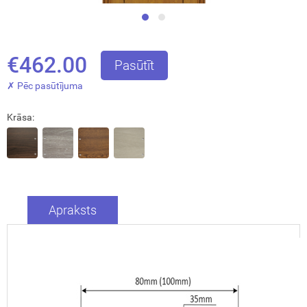
€462.00
Pasūtīt
✗ Pēc pasūtījuma
Aizvērt!
Krāsa:
Apraksts
Interesē
durvis
mājai
durvis
dzīvoklim