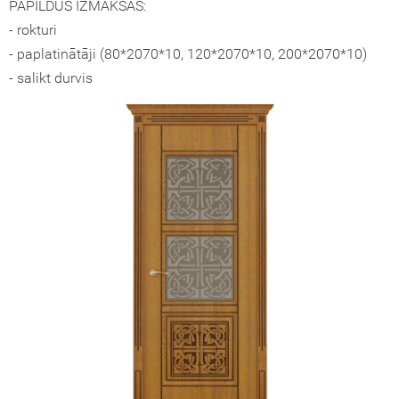
PAPILDUS IZMAKSAS:
- rokturi
okāmās durvis (durvis-grāmatiņa)
- paplatinātāji (80*2070*10, 120*2070*10, 200*2070*10)
turi
- salikt durvis