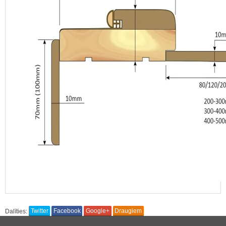
Nosūtīt!
Dalīties:
Twitter
Facebook
Google+
Draugiem