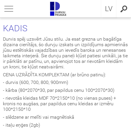
RU
riezties
riezties
riezties
riezties
riezties
riezties
riezties
LV
VIS DZĪVOKLIM
VIS DZĪVOKLIM
VIS PRIVĀTMĀJAI
a ārdurvis
ŠDURVIS
OCAL
eikumi un nosacījumi
KADIS
VIS PRIVĀTMĀJAI
IMA kolekcija
āla ārdurvis ar MDF
ija GLASS
stokrātiskā klasika
KA
idencialitātes politika
Durvis spēj uzsvērt Jūsu stilu. Ja esat grezna un bagātīga
dizaina cienītājs, šo durvju izskats un izpildījums apmierinās
jūsu estētiskās vajadzības un ievedīs baroka un renesanses
ŠDURVIS
āla durvis dzīvoklim
āla ārdurvis
ija INOX
LE UN STANDARD durvis
MMERLING
datņu politika
laikmeta interjerā. Šie durvju paneļi kļūst patiesi unikāli, ja tie
ir pārklāti ar patīnu, un, apvienojot tos ar rievotām kleidām
un kroni, tie kļūst neatvairāmi.
KLUZĪVAS TAPETES
a ārdurvis dzīvoklim
RMO 64mm
ija CLASSIC
ERN kolekcija
CENA UZRĀDĪTA KOMPLEKTAM (ar brūno patinu):
I
a ārdurvis
ija MODERN
SSIC kolekcija
- durvis (600, 700, 800, 900mm)
- kārba (80*2070*30, par papildus cenu 100*2070*30)
viru durvis
IC kolekcija
- rievotās kleidas MDF 70*2150*10 (no vienas puses) +
kronis no augšas, par papildus cenu kleidas ar izmēru
100*2150*10
ežģīta izpildījuma durvis
amas durvis
- slēdzene ar melīti vai magnētiskā
- itaļu eņģes (2gb)
ptās durvis