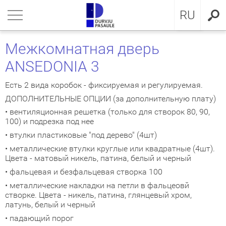
LV
нуться
нуться
нуться
нуться
нуться
нуться
нуться
RU
ЕРИ ДЛЯ КВАРТИРЫ
ЕРИ ДЛЯ КВАРТИРЫ
ЕРИ В ДОМ
евянные входные двери
ЖКОМНАТНЫЕ ДВЕРИ
OCAL
ие положения и условия
Межкомнатная дверь
ANSEDONIA 3
ЕРИ В ДОМ
IMA коллекция
аллические двери с МДФ
ия GLASS
стократичная классика
KA
итика конфиденциальности
Есть 2 вида коробок - фиксируемая и регулируемая.
ЖКОМНАТНЫЕ ДВЕРИ
аллические входные двери для
аллические входные двери
ия INOX
LE двери
MMERLING
итика Cookies
ДОПОЛНИТЕЛЬНЫЕ ОПЦИИ (за дополнительную плату)
артиры
• вентиляционная решетка (только для створок 80, 90,
КЛЮЗИВНЫЕ ОБОИ
RMO 64mm
ия CLASSIC
ДЕРН коллекция
100) и подрезка под нее
евянные входные двери для
• втулки пластиковые "под дерево" (4шт)
артиры
НА
евянные входные двери
рия MODERN
SSIC коллекция
• металлические втулки круглые или квадратные (4шт).
Цвета - матовый никель, патина, белый и черный
створчатые двери
IC коллекция
• фальцевая и безфальцевая створка 100
• металлические накладки на петли в фальцеовй
ри сложного исполнения
движные двери
створке. Цвета - никель, патина, глянцевый хром,
латунь, белый и черный
• падающий порог
ытые двери