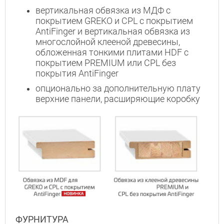
вертикальная обвязка из МДФ с
покрытием GREKO и CPL с покрытием
AntiFinger и вертикальная обвязка из
многослойной клееной древесины,
обложенная тонкими плитами HDF с
покрытием PREMIUM или CPL без
Interesē
покрытия AntiFinger
durvis
опционально за дополнительную плату
mājai
верхние панели, расширяющие коробку
durvis
dzīvoklim
Отослать!
ФУРНИТУРА