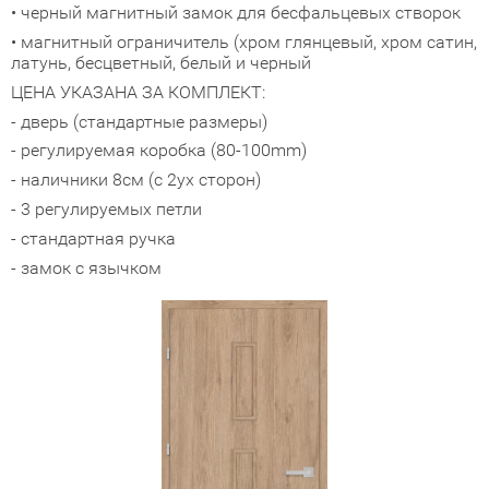
• черный магнитный замок для бесфальцевых створок
адные двери (дверь-книжка)
• магнитный ограничитель (хром глянцевый, хром сатин,
латунь, бесцветный, белый и черный
ЦЕНА УКАЗАНА ЗА КОМПЛЕКТ:
ки
- дверь (стандартные размеры)
- регулируемая коробка (80-100mm)
- наличники 8см (с 2ух сторон)
- 3 регулируемых петли
- стандартная ручка
- замок с язычком