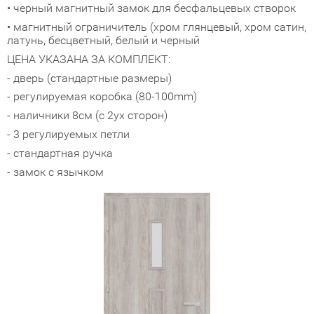
• черный магнитный замок для бесфальцевых створок
адные двери (дверь-книжка)
• магнитный ограничитель (хром глянцевый, хром сатин,
латунь, бесцветный, белый и черный
ЦЕНА УКАЗАНА ЗА КОМПЛЕКТ:
ки
- дверь (стандартные размеры)
- регулируемая коробка (80-100mm)
- наличники 8см (с 2ух сторон)
- 3 регулируемых петли
- стандартная ручка
- замок с язычком