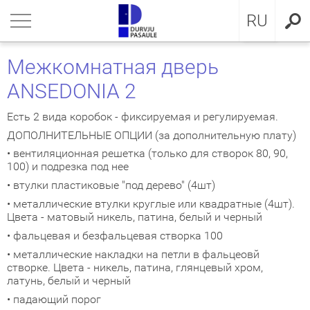
LV
нуться
нуться
нуться
нуться
нуться
нуться
нуться
RU
ЕРИ ДЛЯ КВАРТИРЫ
ЕРИ ДЛЯ КВАРТИРЫ
ЕРИ В ДОМ
евянные входные двери
ЖКОМНАТНЫЕ ДВЕРИ
OCAL
ие положения и условия
Межкомнатная дверь
ANSEDONIA 2
ЕРИ В ДОМ
IMA коллекция
аллические двери с МДФ
ия GLASS
стократичная классика
KA
итика конфиденциальности
Есть 2 вида коробок - фиксируемая и регулируемая.
ЖКОМНАТНЫЕ ДВЕРИ
аллические входные двери для
аллические входные двери
ия INOX
LE двери
MMERLING
итика Cookies
ДОПОЛНИТЕЛЬНЫЕ ОПЦИИ (за дополнительную плату)
артиры
• вентиляционная решетка (только для створок 80, 90,
КЛЮЗИВНЫЕ ОБОИ
RMO 64mm
ия CLASSIC
ДЕРН коллекция
100) и подрезка под нее
евянные входные двери для
• втулки пластиковые "под дерево" (4шт)
артиры
НА
евянные входные двери
рия MODERN
SSIC коллекция
• металлические втулки круглые или квадратные (4шт).
Цвета - матовый никель, патина, белый и черный
створчатые двери
IC коллекция
• фальцевая и безфальцевая створка 100
• металлические накладки на петли в фальцеовй
ри сложного исполнения
движные двери
створке. Цвета - никель, патина, глянцевый хром,
латунь, белый и черный
• падающий порог
ытые двери