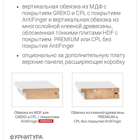
вертикальная обвязка из МДФ с
покрытием GREKO и CPL с покрытием
AntiFinger и вертикальная обвязка из
многослойной клееной древесины,
обложенная тонкими плитами HDF с
покрытием PREMIUM или CPL без
Interesē
покрытия AntiFinger
durvis
опционально за дополнительную плату
mājai
верхние панели, расширяющие коробку
durvis
dzīvoklim
Отослать!
ФУРНИТУРА