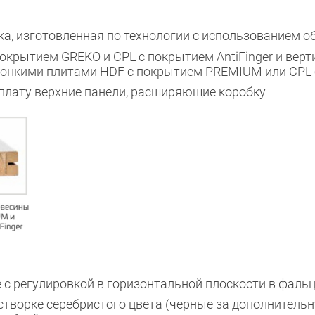
ка, изготовленная по технологии с использованием 
окрытием GREKO и CPL с покрытием AntiFinger и вер
Закрыть!
тонкими плитами HDF с покрытием PREMIUM или CPL б
плату верхние панели, расширяющие коробку
Interesē
durvis
mājai
durvis
dzīvoklim
 с регулировкой в горизонтальной плоскости в фаль
створке серебристого цвета (черные за дополнительн