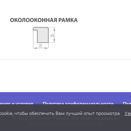
ния и условия
Политика конфиденциальности
Пол
cookie, чтобы обеспечить Вам лучший опыт просмотра.
Уз
© 2023, SIA Durvju Pasaule. Все права защищены.
SIA MegaSoft - разработка веб-сайтов