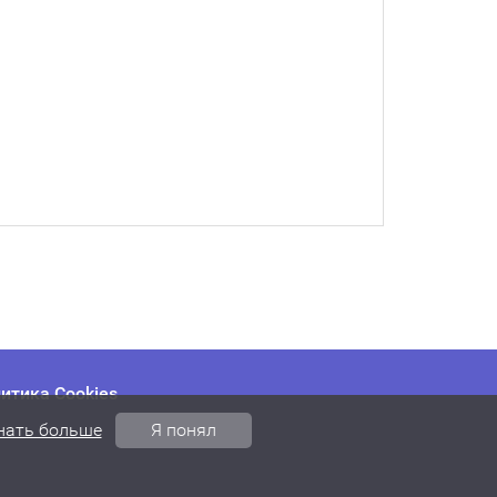
итика Cookies
нать больше
Я понял