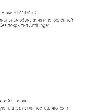
обвязки STANDARD
тикальная обвязка из многослойной
ез покрытия AntiFinger
цевой створке
ую плату), петли поставляются и