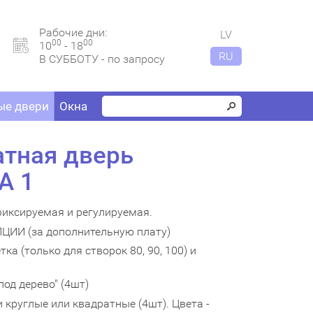
Рабочие дни:
LV
00
00
10
- 18
RU
В СУББОТУ - по запросу
е двери
Окна
тная дверь
A 1
 фиксируемая и регулируемая.
И (за дополнительную плату)
ка (только для створок 80, 90, 100) и
под дерево" (4шт)
 круглые или квадратные (4шт). Цвета -