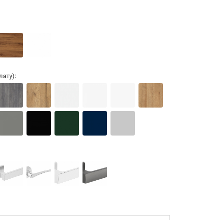
ату):