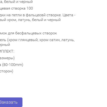
а, белый и черный
цевая створка 100
ки на петли в фальцеовй створке. Цвета -
евый хром, латунь, белый и черный
амок для бесфальцевых створок
ель (хром глянцевый, хром сатин, латунь,
черный
МПЛЕКТ:
размеры)
а (80-100mm)
 сторон)
и
Заказать