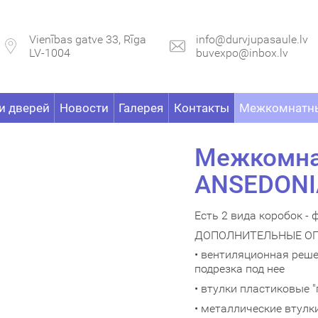
Vienības gatve 33, Rīga
info@durvjupasaule.lv
LV-1004
buvexpo@inbox.lv
и дверей
Новости
Галерея
Контакты
Межкомнатны
Межкомна
ANSEDONI
Есть 2 вида коробок -
ДОПОЛНИТЕЛЬНЫЕ ОПЦИ
• вентиляционная решет
подрезка под нее
• втулки пластиковые "
• металлические втулки