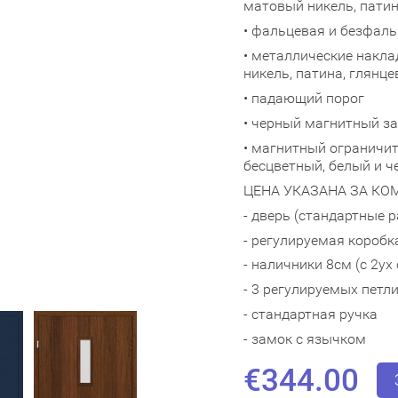
матовый никель, патин
• фальцевая и безфаль
• металлические наклад
никель, патина, глянц
• падающий порог
• черный магнитный з
• магнитный ограничит
бесцветный, белый и 
ЦЕНА УКАЗАНА ЗА КО
- дверь (стандартные 
- регулируемая коробк
- наличники 8см (с 2ух
- 3 регулируемых петл
- стандартная ручка
- замок с язычком
€344.00