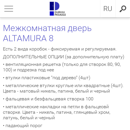
LV
нуться
нуться
нуться
нуться
нуться
нуться
нуться
RU
ЕРИ ДЛЯ КВАРТИРЫ
ЕРИ ДЛЯ КВАРТИРЫ
ЕРИ В ДОМ
евянные входные двери
ЖКОМНАТНЫЕ ДВЕРИ
OCAL
ие положения и условия
Межкомнатная дверь
ALTAMURA 8
ЕРИ В ДОМ
IMA коллекция
аллические двери с МДФ
ия GLASS
стократичная классика
KA
итика конфиденциальности
Есть 2 вида коробок - фиксируемая и регулируемая.
ЖКОМНАТНЫЕ ДВЕРИ
аллические входные двери для
аллические входные двери
ия INOX
LE двери
MMERLING
итика Cookies
ДОПОЛНИТЕЛЬНЫЕ ОПЦИИ (за дополнительную плату)
артиры
• вентиляционная решетка (только для створок 80, 90,
КЛЮЗИВНЫЕ ОБОИ
RMO 64mm
ия CLASSIC
ДЕРН коллекция
100) и подрезка под нее
евянные входные двери для
• втулки пластиковые "под дерево" (4шт)
артиры
НА
евянные входные двери
рия MODERN
SSIC коллекция
• металлические втулки круглые или квадратные (4шт).
Цвета - матовый никель, патина, белый и черный
створчатые двери
IC коллекция
• фальцевая и безфальцевая створка 100
• металлические накладки на петли в фальцеовй
ри сложного исполнения
движные двери
створке. Цвета - никель, патина, глянцевый хром,
латунь, белый и черный
• падающий порог
ытые двери