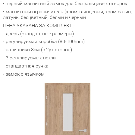
• черный магнитный замок для бесфальцевых створок
адные двери (дверь-книжка)
• магнитный ограничитель (хром глянцевый, хром сатин,
латунь, бесцветный, белый и черный
ЦЕНА УКАЗАНА ЗА КОМПЛЕКТ:
ки
- дверь (стандартные размеры)
- регулируемая коробка (80-100mm)
- наличники 8см (с 2ух сторон)
- 3 регулируемых петли
- стандартная ручка
- замок с язычком