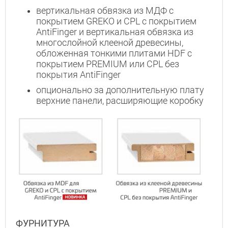
вертикальная обвязка из МДФ с
покрытием GREKO и CPL с покрытием
AntiFinger и вертикальная обвязка из
многослойной клееной древесины,
обложенная тонкими плитами HDF с
покрытием PREMIUM или CPL без
Interesē
покрытия AntiFinger
durvis
опционально за дополнительную плату
mājai
верхние панели, расширяющие коробку
durvis
dzīvoklim
Отослать!
ФУРНИТУРА