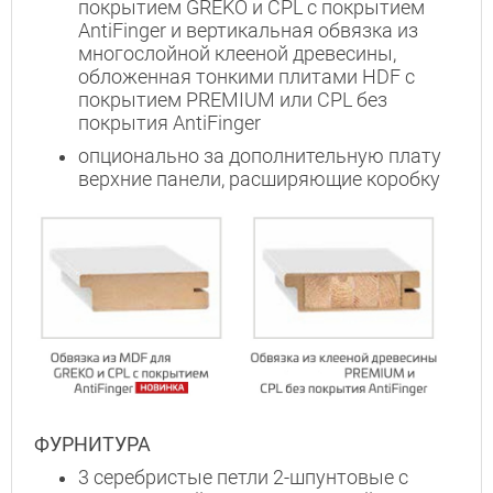
покрытием GREKO и CPL с покрытием
AntiFinger и вертикальная обвязка из
многослойной клееной древесины,
обложенная тонкими плитами HDF с
покрытием PREMIUM или CPL без
покрытия AntiFinger
Interesē
durvis
опционально за дополнительную плату
mājai
верхние панели, расширяющие коробку
durvis
dzīvoklim
Отослать!
ФУРНИТУРА
3 серебристые петли 2-шпунтовые с