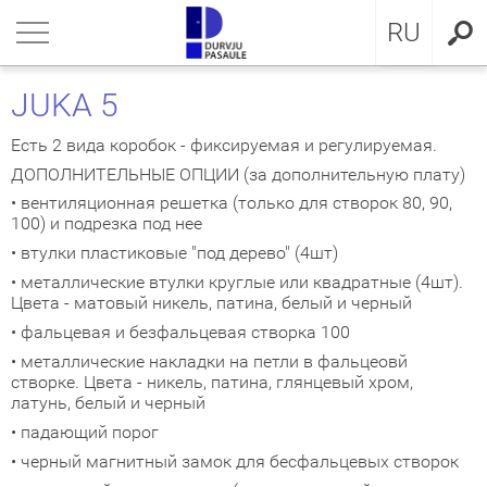
LV
нуться
нуться
нуться
нуться
нуться
нуться
нуться
RU
ЕРИ ДЛЯ КВАРТИРЫ
ЕРИ ДЛЯ КВАРТИРЫ
ЕРИ В ДОМ
евянные входные двери
ЖКОМНАТНЫЕ ДВЕРИ
OCAL
ие положения и условия
JUKA 5
ЕРИ В ДОМ
IMA коллекция
аллические двери с МДФ
ия GLASS
стократичная классика
KA
итика конфиденциальности
Есть 2 вида коробок - фиксируемая и регулируемая.
ДОПОЛНИТЕЛЬНЫЕ ОПЦИИ (за дополнительную плату)
ЖКОМНАТНЫЕ ДВЕРИ
аллические входные двери для
аллические входные двери
ия INOX
LE двери
MMERLING
итика Cookies
• вентиляционная решетка (только для створок 80, 90,
артиры
100) и подрезка под нее
КЛЮЗИВНЫЕ ОБОИ
RMO 64mm
ия CLASSIC
ДЕРН коллекция
• втулки пластиковые "под дерево" (4шт)
евянные входные двери для
• металлические втулки круглые или квадратные (4шт).
артиры
Цвета - матовый никель, патина, белый и черный
НА
евянные входные двери
рия MODERN
SSIC коллекция
• фальцевая и безфальцевая створка 100
створчатые двери
IC коллекция
• металлические накладки на петли в фальцеовй
створке. Цвета - никель, патина, глянцевый хром,
латунь, белый и черный
ри сложного исполнения
движные двери
• падающий порог
• черный магнитный замок для бесфальцевых створок
ытые двери