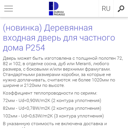
LV
нуться
нуться
нуться
нуться
нуться
нуться
нуться
RU
ЕРИ ДЛЯ КВАРТИРЫ
ЕРИ ДЛЯ КВАРТИРЫ
ЕРИ В ДОМ
евянные входные двери
ЖКОМНАТНЫЕ ДВЕРИ
OCAL
ие положения и условия
(новинка) Деревянная
входная дверь для частного
ЕРИ В ДОМ
IMA коллекция
аллические двери с МДФ
ия GLASS
стократичная классика
KA
итика конфиденциальности
дома P254
ЖКОМНАТНЫЕ ДВЕРИ
аллические входные двери для
аллические входные двери
ия INOX
LE двери
MMERLING
итика Cookies
артиры
Дверь может быть изготовлена с толщиной полотен 72,
82 и 102, в отделке сосна, дуб или Meranti, любого
КЛЮЗИВНЫЕ ОБОИ
RMO 64mm
ия CLASSIC
ДЕРН коллекция
размера, с боковыми и/или верхними фрамугами.
евянные входные двери для
Стандартными размерами коробки, за которые не
артиры
нужно доплачивать, считаются: не более 1020мм по
НА
евянные входные двери
рия MODERN
SSIC коллекция
ширине и 2120мм по высоте.
Коэффициент теплопроводности по сериям:
створчатые двери
IC коллекция
72мм - Ud<0,90W/m2K (2 контура уплотнения)
82мм - Ud<0,78W/m2K (2 контура уплотнения)
ри сложного исполнения
движные двери
102мм - Ud<0,63W/m2K (3 контура уплотнения)
ытые двери
В указанную стоимость не включена доставка и