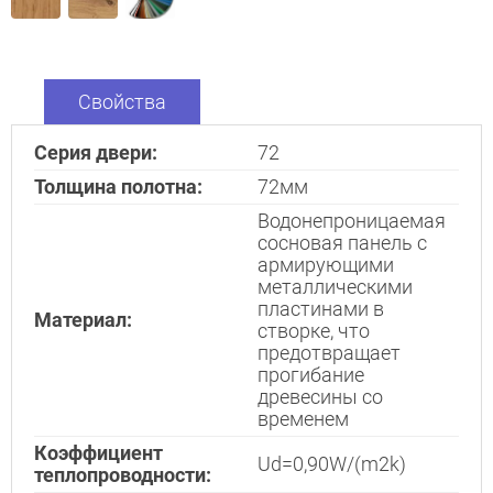
Interesē
durvis
mājai
Свойства
durvis
dzīvoklim
Серия двери:
72
Толщина полотна:
72мм
Водонепроницаемая
сосновая панель с
Отослать!
армирующими
металлическими
пластинами в
Материал:
створке, что
предотвращает
прогибание
древесины со
временем
Коэффициент
Ud=0,90W/(m2k)
теплопроводности: