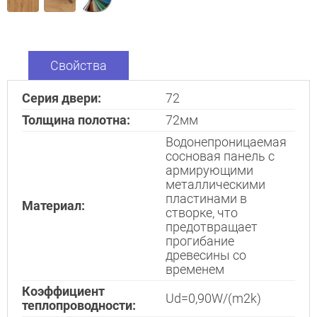
Interesē
durvis
mājai
Свойства
durvis
dzīvoklim
Серия двери:
72
Толщина полотна:
72мм
Водонепроницаемая
сосновая панель с
Отослать!
армирующими
металлическими
пластинами в
Материал:
створке, что
предотвращает
прогибание
древесины со
временем
Коэффициент
Ud=0,90W/(m2k)
теплопроводности: