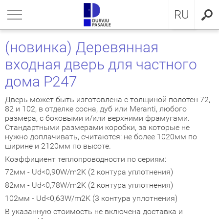
LV
нуться
нуться
нуться
нуться
нуться
нуться
нуться
RU
ЕРИ ДЛЯ КВАРТИРЫ
ЕРИ ДЛЯ КВАРТИРЫ
ЕРИ В ДОМ
евянные входные двери
ЖКОМНАТНЫЕ ДВЕРИ
OCAL
ие положения и условия
(новинка) Деревянная
входная дверь для частного
ЕРИ В ДОМ
IMA коллекция
аллические двери с МДФ
ия GLASS
стократичная классика
KA
итика конфиденциальности
дома P247
ЖКОМНАТНЫЕ ДВЕРИ
аллические входные двери для
аллические входные двери
ия INOX
LE двери
MMERLING
итика Cookies
артиры
Дверь может быть изготовлена с толщиной полотен 72,
82 и 102, в отделке сосна, дуб или Meranti, любого
КЛЮЗИВНЫЕ ОБОИ
RMO 64mm
ия CLASSIC
ДЕРН коллекция
размера, с боковыми и/или верхними фрамугами.
евянные входные двери для
Стандартными размерами коробки, за которые не
артиры
нужно доплачивать, считаются: не более 1020мм по
НА
евянные входные двери
рия MODERN
SSIC коллекция
ширине и 2120мм по высоте.
Коэффициент теплопроводности по сериям:
створчатые двери
IC коллекция
72мм - Ud<0,90W/m2K (2 контура уплотнения)
82мм - Ud<0,78W/m2K (2 контура уплотнения)
ри сложного исполнения
движные двери
102мм - Ud<0,63W/m2K (3 контура уплотнения)
ытые двери
В указанную стоимость не включена доставка и