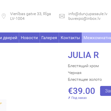
Vienības gatve 33, Rīga
info@durvjupasaule.lv
LV-1004
buvexpo@inbox.lv
и дверей
Новости
Галерея
Контакты
Межкомнатны
JULIA R
Блестящий хром
Черная
Блестящее золото
€39.00
За
✗ Под заказ