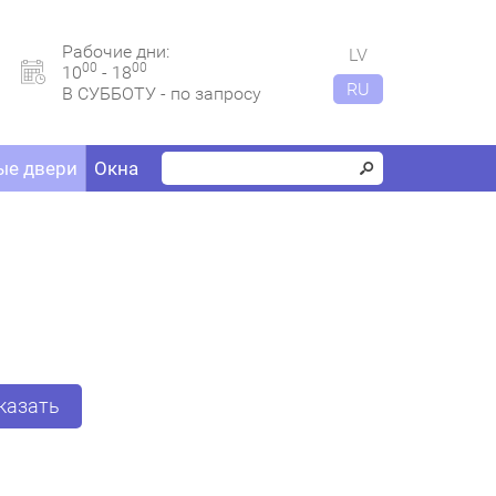
Рабочие дни:
LV
00
00
10
- 18
RU
В СУББОТУ - по запросу
е двери
Окна
казать