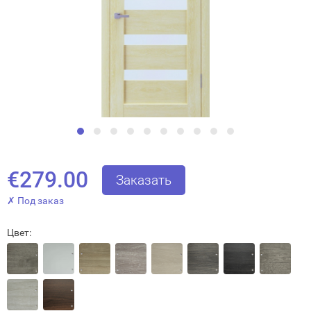
Interesē
durvis
mājai
durvis
€279.00
Заказать
dzīvoklim
✗ Под заказ
Цвет:
Отослать!