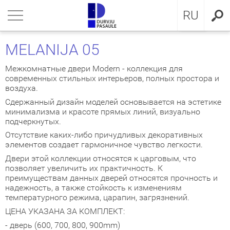
LV
нуться
нуться
нуться
нуться
нуться
нуться
нуться
RU
ЕРИ ДЛЯ КВАРТИРЫ
ЕРИ ДЛЯ КВАРТИРЫ
ЕРИ В ДОМ
евянные входные двери
ЖКОМНАТНЫЕ ДВЕРИ
OCAL
ие положения и условия
MELANIJA 05
ЕРИ В ДОМ
IMA коллекция
аллические двери с МДФ
ия GLASS
стократичная классика
KA
итика конфиденциальности
Межкомнатные двери Modern - коллекция для
современных стильных интерьеров, полных простора и
воздуха.
ЖКОМНАТНЫЕ ДВЕРИ
аллические входные двери для
аллические входные двери
ия INOX
LE двери
MMERLING
итика Cookies
артиры
Сдержанный дизайн моделей основывается на эстетике
минимализма и красоте прямых линий, визуально
КЛЮЗИВНЫЕ ОБОИ
RMO 64mm
ия CLASSIC
ДЕРН коллекция
подчеркнутых.
евянные входные двери для
Отсутствие каких-либо причудливых декоративных
артиры
НА
евянные входные двери
рия MODERN
SSIC коллекция
элементов создает гармоничное чувство легкости.
Двери этой коллекции относятся к царговым, что
позволяет увеличить их практичность. К
створчатые двери
IC коллекция
преимуществам данных дверей относятся прочность и
надежность, а также стойкость к изменениям
ри сложного исполнения
движные двери
температурного режима, царапин, загрязнений.
ЦЕНА УКАЗАНА ЗА КОМПЛЕКТ:
ытые двери
- дверь (600, 700, 800, 900mm)