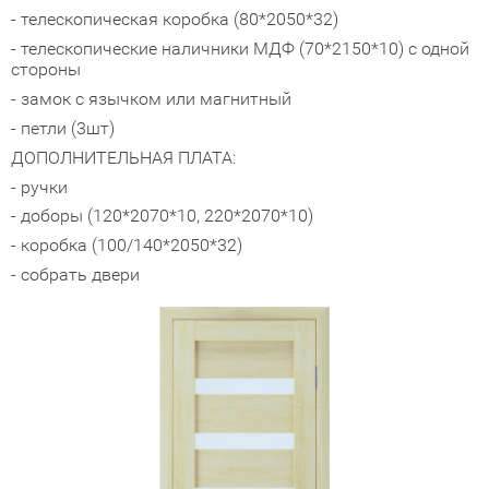
- телескопическая коробка (80*2050*32)
адные двери (дверь-книжка)
- телескопические наличники МДФ (70*2150*10) с одной
стороны
ки
- замок с язычком или магнитный
- петли (3шт)
ДОПОЛНИТЕЛЬНАЯ ПЛАТА:
- ручки
- доборы (120*2070*10, 220*2070*10)
- коробка (100/140*2050*32)
- собрать двери
Закрыть!