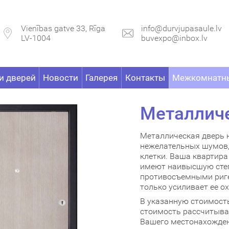
Vienības gatve 33, Rīga
info@durvjupasaule.lv
LV-1004
buvexpo@inbox.lv
и дверей
Новости
Галерея
Контакты
Межкомнатны
Металлич
Металлическая дверь 
нежелательных шумов, 
клетки. Ваша квартир
имеют наивысшую степ
противосъемными риг
только усиливает ее о
В указанную стоимость
стоимость рассчитыва
Вашего местонахожден