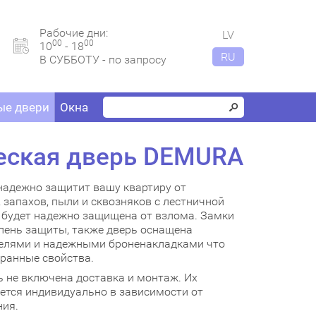
Рабочие дни:
LV
00
00
10
- 18
RU
В СУББОТУ - по запросу
е двери
Окна
еская дверь DEMURA
надежно защитит вашу квартиру от
запахов, пыли и сквозняков с лестничной
а будет надежно защищена от взлома. Замки
ень защиты, также дверь оснащена
елями и надежными броненакладками что
хранные свойства.
 не включена доставка и монтаж. Их
ется индивидуально в зависимости от
ия.