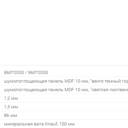
Закрыть!
860*2050 / 960*2050
шумопоглощающая панель MDF 10 мм, "венге темный го
шумопоглощающая панель MDF 10 мм, "светлая листвен
1,2 мм
Interesē
1,5 мм
durvis
86 мм
mājai
минеральная вата Knauf, 100 мм
durvis